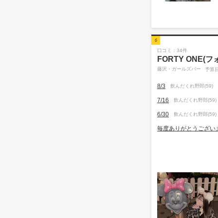
6
口コミ：34件
FORTY ONE(
藤沢・ガールズバー
予算目
8/3
飲んだくれ野郎(59)
7/16
飲んだくれ野郎(59)
6/30
飲んだくれ野郎(59)
毎度ありがとうござい