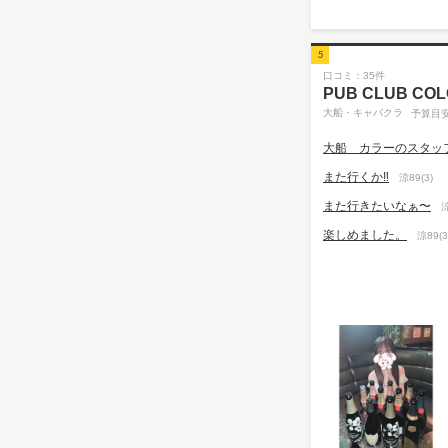
5
口コミ：35件
PUB CLUB CO
大船・キャバクラ
予算目安
大船 カラーのスタッ
また行くか‼️
涼89(3)
また行きたいなぁ〜
涼
楽しめました。
涼89(3