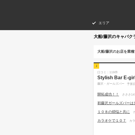
エリア
大船/藤沢のキャバク
大船/藤沢のお店を業
1
口コミ：119件
Stylish Bar E
藤沢・ガールズバー
予算目
開拓成功！！
さささ147
初藤沢ガールズバーは
１０８の煩悩と共に
カラオケで１０７
カラ