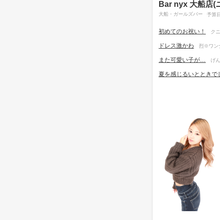
Bar nyx 大船店
大船・ガールズバー
予算目
初めてのお祝い！
クニ
ドレス激かわ
烈※ワンナ
また可愛い子が…
げん
夏を感じるいとときで