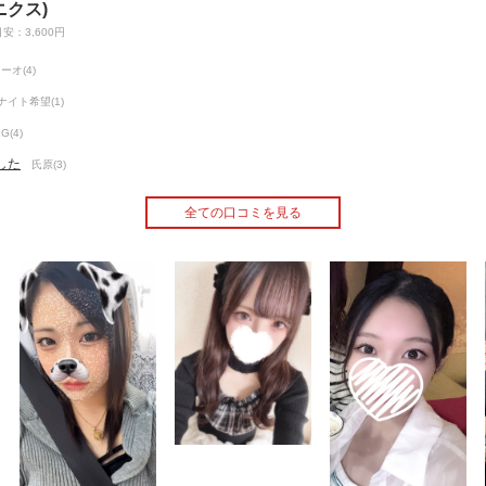
(ニクス)
安：3,600円
ーオ(4)
イト希望(1)
G(4)
した
氏原(3)
全ての口コミを見る