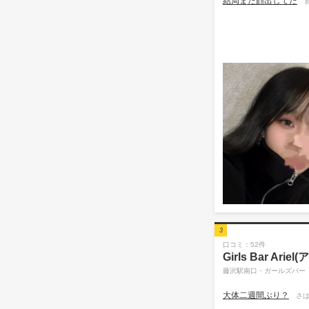
結局また顔出してた
3
口コミ：52件
Girls Bar Arie
藤沢駅南口・ガールズバー
大体二週間ぶり？
さは