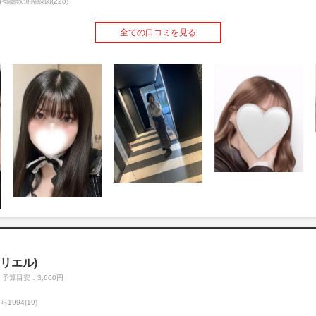
首都圏鉄道路線図(228)
全ての口コミを見る
l(アリエル)
予算目安：3,600円
ら1994(19)