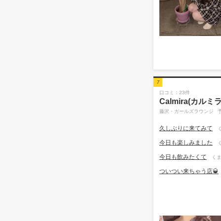
7
口コミ：23件
Calmira(カルミラ
藤沢・ガールズラウンジ
久しぶりに来てみて
今日も楽しみました
今日も飲みたくて
くま
ついつい来ちゃう店🥃