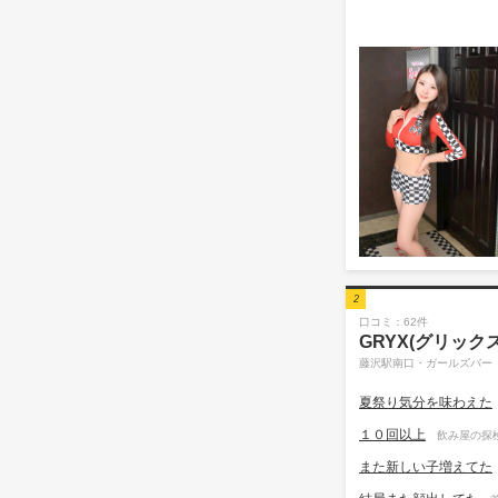
2
口コミ：62件
GRYX(グリックス
藤沢駅南口・ガールズバー
夏祭り気分を味わえた
１０回以上
飲み屋の探検
また新しい子増えてた