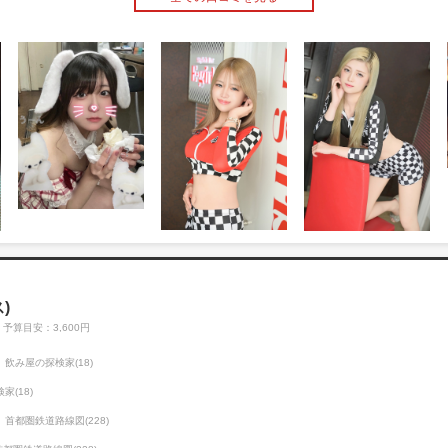
)
予算目安：3,600円
飲み屋の探検家(18)
家(18)
首都圏鉄道路線図(228)