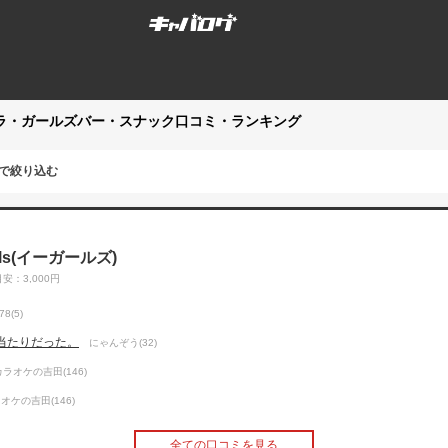
ラ・ガールズバー・スナック口コミ・ランキング
種で絞り込む
-girls(イーガールズ)
安：3,000円
8(5)
当たりだった。
にゃんぞう(32)
カラオケの吉田(146)
オケの吉田(146)
全ての口コミを見る