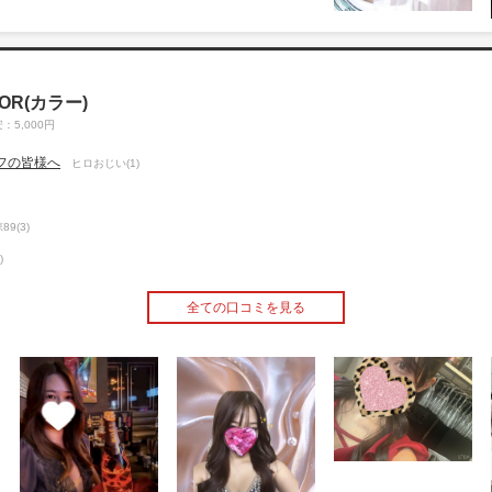
LOR(カラー)
：5,000円
フの皆様へ
ヒロおじい(1)
89(3)
)
全ての口コミを見る