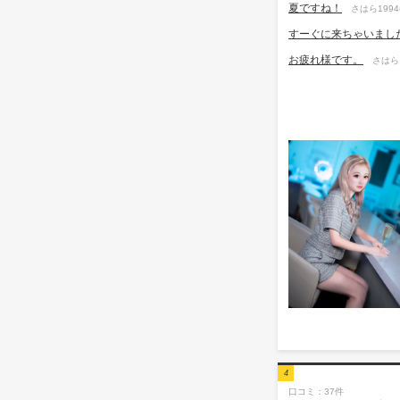
夏ですね！
さはら1994(
すーぐに来ちゃいまし
お疲れ様です。
さはら1
4
口コミ：37件