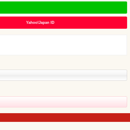
北陸
静岡
Yahoo!Japan ID
関西
九州
全国TOP