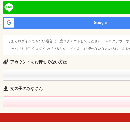
甲信越
関東
Google
東海
うまくログインできない場合は一度ログアウトしてください。
⇒ ログアウトす
※それでも上手くログインができない、イイネ！が押せないなどの方は、お使い
中四国
アカウントをお持ちでない方は
沖縄
女の子のみなさん