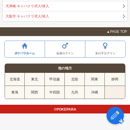
天満橋 キャバクラ求人/体入
大阪市 キャバクラ求人/体入
▲PAGE TOP
ポケパラホーム
会員ログイン
女の子ログイン
他の地方
北海道
東北
甲信越
北陸
関東
静岡
東海
関西
中四国
九州
沖縄
©POKEPARA