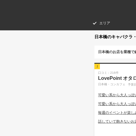
エリア
日本橋のキャバクラ
日本橋のお店を業種で
1
口コミ：216件
LovePoint 
日本橋・コンカフェ
予算目
可愛い系から大人っぽ
可愛い系から大人っぽ
毎週のイベントが楽し
話していて飽きないお