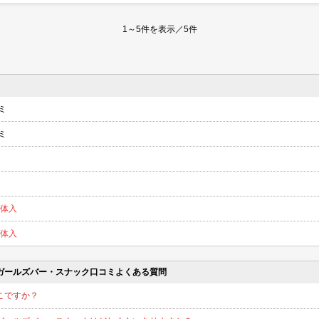
1～5件を表示／5件
ミ
ミ
/体入
/体入
ガールズバー・スナック口コミよくある質問
こですか？