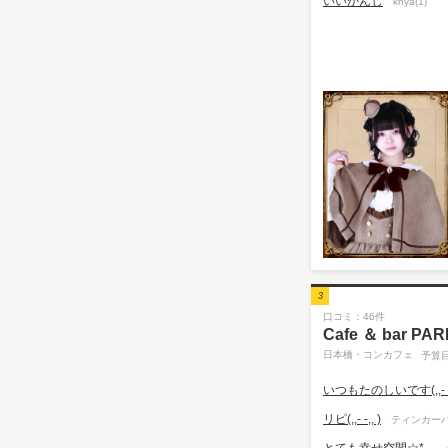
いいかんじ
knya(1)
3
口コミ：46件
Cafe ＆ bar 
日本橋・コンカフェ
予算目
いつもたのしいです(,,- -,
リピ(,,- -,, )
ティンカーハ
とても幸せ空間☆*。