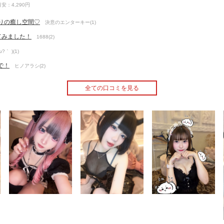
安：4,290円
かりの癒し空間♡
決意のエンターキー(1)
てみました！
1688(2)
ω?｀ )(1)
で！
ヒノアラシ(2)
全ての口コミを見る