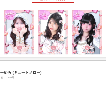
-きゅーめろ-(キュートメロー)
安：1,870円