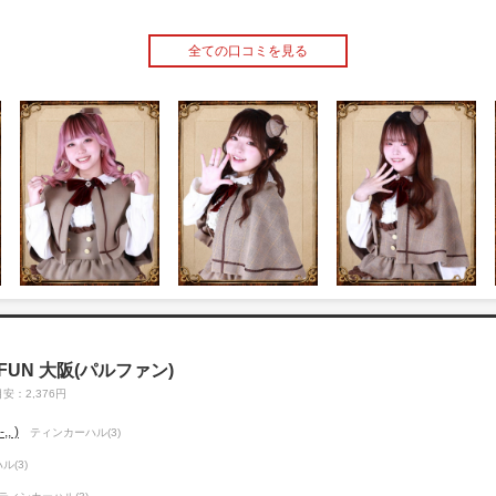
全ての口コミを見る
PARFUN 大阪(パルファン)
安：2,376円
, )
ティンカーハル(3)
ル(3)