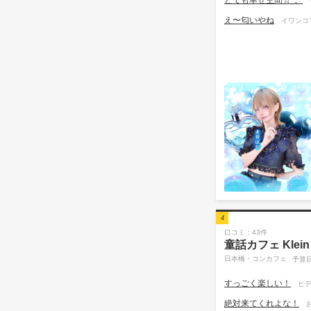
え〜匂いやね
イワンコフ
4
口コミ：43件
童話カフェ Klein
日本橋・コンカフェ
予算目
すっごく楽しい！
ヒデ
絶対来てくれよな！