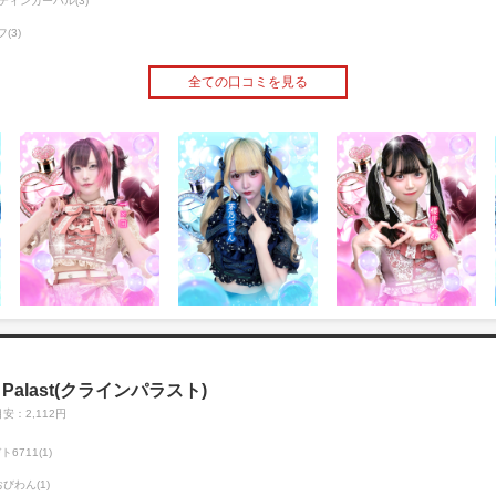
ティンカーハル(3)
(3)
全ての口コミを見る
 Palast(クラインパラスト)
安：2,112円
ト6711(1)
おびわん(1)