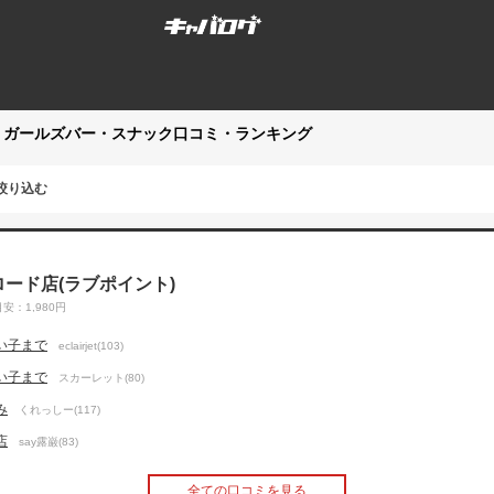
・ガールズバー・スナック口コミ・ランキング
絞り込む
オタロード店(ラブポイント)
安：1,980円
い子まで
eclairjet(103)
い子まで
スカーレット(80)
み
くれっしー(117)
店
say露巌(83)
全ての口コミを見る