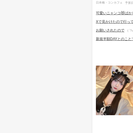
日本橋・コンカフェ
予算目
可愛いニャンコ😻ば
Xで見かけたので行っ
お願いされたので
( ´?
新規半額DAYとのこと