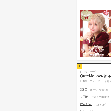
2
口コミ：108件
QuteMellow
日本橋・コンカフェ
予算目
3回目
オオシマ040(3)
２回目
オオシマ040(3)
なかなか
たぁぁぁ(1)