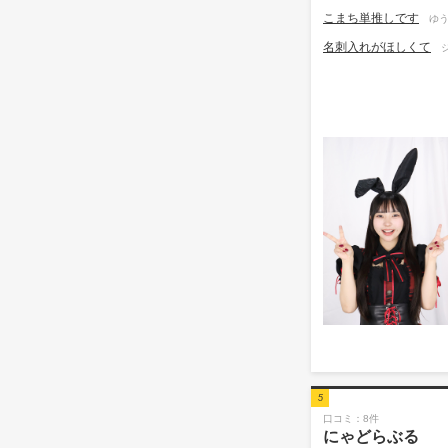
こまち単推しです
ゆう8
名刺入れがほしくて
5
口コミ：8件
にゃどらぶる