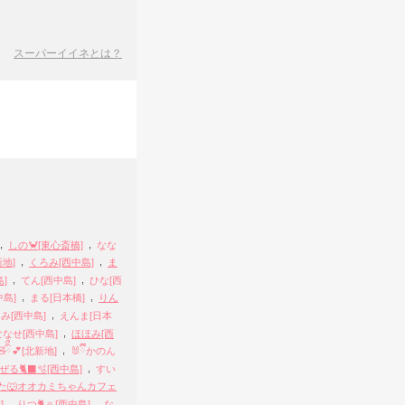
スーパーイイネとは？
,
,
しの🦀[東心斎橋]
なな
,
,
地]
くろみ[西中島]
ま
,
,
島]
てん[西中島]
ひな[西
,
,
島]
まる[日本橋]
りん
,
み[西中島]
えんま[日本
,
ななせ[西中島]
ほほみ[西
,
ིྀ💕[北新地]
🐰ྀིかのん
,
ぜる🐈‍⬛🫧[西中島]
すい
た🐺オオカミちゃんカフェ
,
,
]
りつ🐈🔅[西中島]
な