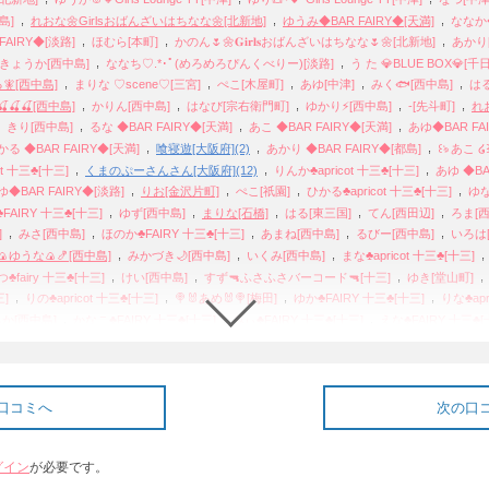
,
,
,
島]
れおな🌼Girlsおばんざいはちなな🌼[北新地]
ゆうみ◆BAR FAIRY◆[天満]
ななか◆
,
,
,
AIRY◆[淡路]
ほむら[本町]
かのん🌷🌼𝐆𝐢𝐫𝐥𝐬おばんざいはちなな🌷🌼[北新地]
あかり
,
,
きょうか[西中島]
ななち♡.*･ﾟ(めろめろぴんくべりー)[淡路]
う た 💎BLUE BOX💎[千
,
,
,
,
,
🧚[西中島]
まりな ♡scene♡[三宮]
ぺこ[木屋町]
あゆ[中津]
みく🐟[西中島]
はる
,
,
,
,
,
🍒🍒🍒[西中島]
かりん[西中島]
はなび[宗右衛門町]
ゆかり⚡️[西中島]
-[先斗町]
れお
,
,
,
,
きり[西中島]
るな ◆BAR FAIRY◆[天満]
あこ ◆BAR FAIRY◆[天満]
あゆ◆BAR FA
,
,
,
かる ◆BAR FAIRY◆[天満]
喰寝遊[大阪府](2)
あかり ◆BAR FAIRY◆[都島]
꒰ঌ あこ ໒
,
,
,
t 十三♣[十三]
くまのぷーさんさん[大阪府](12)
りんか♣apricot 十三♣[十三]
あゆ ◆BA
,
,
,
,
ゆ◆BAR FAIRY◆[淡路]
りお[金沢片町]
ぺこ[祇園]
ひかる♣apricot 十三♣[十三]
ゆな
,
,
,
,
,
FAIRY 十三♣[十三]
ゆず[西中島]
まりな[石橋]
はる[東三国]
てん[西田辺]
ろま[西
,
,
,
,
,
]
みさ[西中島]
ほのか♣FAIRY 十三♣[十三]
あまね[西中島]
るびー[西中島]
いろは
,
,
,
🍙ゆうな🍙🍤[西中島]
みかづき🌙[西中島]
いくみ[西中島]
まな♣apricot 十三♣[十三]
,
,
,
♣fairy 十三♣[十三]
けい[西中島]
すず🔫ふさふさバーコード🔫[十三]
ゆき[堂山町]
,
,
,
,
三]
りの♣apricot 十三♣[十三]
🍭🐰あめ🐰🍭[梅田]
ゆか♣FAIRY 十三♣[十三]
りな♣apr
,
,
,
か[西中島]
かなこ♣FAIRY 十三♣[十三]
みぃ♣FAIRY 十三♣[十三]
えな♣FAIRY 十三♣[
,
,
,
 十三♣[十三]
みる👼🏻🤍 ♣FAIRY 十三♣[十三]
あみか♣apricot 十三♣[十三]
さりな♣apri
,
,
,
🐣💞 ♣apricot 十三♣[十三]
ちさと♣FAIRY 十三♣[十三]
さくら♣FAIRY 十三♣[十三]
,
,
,
三]
みう🍑 ♣apricot 十三♣[十三]
あゆ♣FAIRY 十三♣[十三]
あつ♣apricot 十三♣[十三]
,
,
,
ん🌈⛅️💞[西中島]
🐰ろあ🐰[西中島]
♦️👙🍌まな🍌👙♦️[西中島]
🤍‎🌼❤️🐥まや🐥‎❤️🌼🤍
口コミへ
次の口
,
,
,
,
 十三♣[十三]
おと[梅田]
のあ[西中島]
こと💗[西中島]
りょう🪖ふさふさバーコード
,
,
,
,
[十三]
まてぃん🪖ふさふさバーコード🪖[十三]
ましろ[西中島]
こころ[日本橋]
ねむ[
グイン
が必要です。
,
,
,
,
,
ゆか🐹⭐️🎶[西中島]
くろみ[西中島]
まいか[西中島]
のぞみ[西中島]
かぐら[西中島]