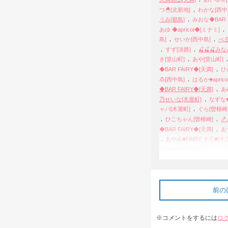
,
つ🐣[北新地]
わかな[西中
,
うみ[都島]
みおな◆BAR F
,
あゆ ◆apricot◆[ミナミ]
,
,
島]
せいか[西中島]
べる
,
,
すず[淡路]
🍒🍒🍒みな
,
き[堂山町]
あや[堂山町]
,
◆BAR FAIRY◆[天満]
ひ
,
🍮[西中島]
はるか♣aprico
,
◆BAR FAIRY◆[天満]
あ
,
乃せいな[木屋町]
なずな♣
,
ャバ[木屋町]
ぐら[曽根崎
,
,
ひこちゃん[曽根崎]

,
◆BAR FAIRY◆[天満]
あつ
,
あやみ♣FAIRY 十三♣[十
,
♣apricot 十三♣[十三]
いち
,
三♣[十三]
ゆづき♣FAIRY
,
♣FAIRY 十三♣[十三]
あやな
,
三]
あき♣FAIRY 十三♣[十
,
ひな[西中島]
💞⛅️🌈うら
前の
,
♡[西中島]
ひらめ♣FAIRY
,
さやか[西中島]
🌷らん🌷
※コメントをするには
ロ
,
みなか[西中島]
🎶⭐️🐹ま