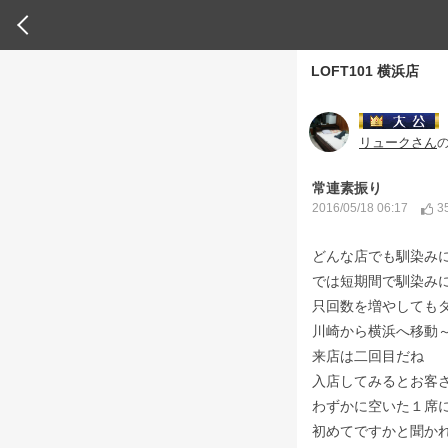
LOFT101 横浜店
リュークさん
常連素振り
3
2016/05/18 06:17
どんな店でも馴染み
では短期間で馴染み
只回数を増やしても
川崎から横浜へ移動
来店は二回目だね
入店してみるとお客
わずかに空いた１席
初めてですかと聞か