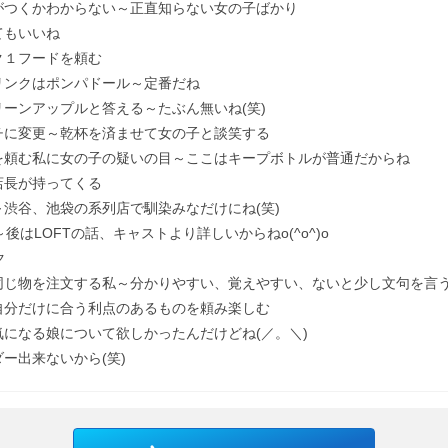
がつくかわからない～正直知らない女の子ばかり
てもいいね
ク１フードを頼む
リンクはポンパドール～定番だね
ーンアップルと答える～たぶん無いね(笑)
チに変更～乾杯を済ませて女の子と談笑する
を頼む私に女の子の疑いの目～ここはキープボトルが普通だからね
店長が持ってくる
渋谷、池袋の系列店で馴染みなだけにね(笑)
後はLOFTの話、キャストより詳しいからねo(^o^)o
ク
同じ物を注文する私～分かりやすい、覚えやすい、ないと少し文句を言
自分だけに合う利点のあるものを頼み楽しむ
になる娘について欲しかったんだけどね(／。＼)
ー出来ないから(笑)