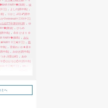
,
BAR FAIRY◆[淡路]
ゆ
,
,
[十三]
よしの[西中島]
,
日前]
りかこ 👶🏻💕[西中
か🐶mimimal十三🐶[十三]
,
な🐹TT中津🩵[中津]
ゆ
,
IRY◆[難波]
ひらめ
,
꒱[西中島]
🍮🌼 ひまり 🌼
,
R FAIRY◆[都島]
みな
,
♣FAIRY 十三♣[十三]
雨
,
中島]
雲雀れいか🍀昼キ
,
[西中島]
みゆき[西中島]
,
,
つき🌙[堂山町]
あゆ
,
🌸💍🐺はる🐺💍🌸[西中島]
,
icot 十三♣[十三]
ゆい
,
十三]
はづき⭐️ ♣FAIRY 十
,
cot 十三♣[十三]
なるみ
めゆ🐰🤍 ♣apricot 十三♣[十
,
,
🍎りんご🍎[西中島]
あさ
,
[西中島]
♡🤍🐰まさみ🐰🤍
コミへ
,
,
[十三]
まゆち[江坂]
,
,
十三]
ふうか[西中島]
,
examy[大阪府]
ゆうき[十