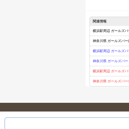
,
,
三]
あつ[十三]
いる🐬[
,
いちか[梅田]
りぜ[西中島
,
もも[十三]
☔️あめ🍭[十三
新垣 みさき♠️❤️[名古屋 錦]
関連情報
,
,
サオ[尾張 蟹江]
💖咲
ル☆たくみん♂[新宿/歌舞伎
横浜駅周辺 ガールズバ
,
葉原]
ことは[岐阜 柳ヶ瀬
,
,
りんか[名古屋 錦]
永遠
神奈川県 ガールズバー
,
,
駅]
美穂[北浦和]
ちえ(
横浜駅周辺 ガールズバ
,
早乙女れいか🐻[調布]
ま
,
,
優[祇園]
🌹❤ 夢咲 まり
神奈川県 ガールズバー
,
馬車道]
💞 リリィ💞[巣鴨
,
,
ちか[国分町]
如月 みあ
横浜駅周辺 ガールズバ
,
錦]
へっぽこ[新宿・歌舞
,
🔰赤坂小町＠Mrs.J赤坂
神奈川県 ガールズバー
,
れお[名古屋 錦]
いづみ[名
,
浜・日本大通り]
たか◯[愛
,
,
分町]
るい[町田駅前]
,
,
(309)
Noa[川崎駅前]
漣
,
,
キャニ子[巣鴨]
レオカワ
,
マ[川崎駅前]
烈火水明[愛
,
ノ瀬 葵[豊橋]
神獣Takaa
,
奈[岐阜 岐南町]
💗❇💗り