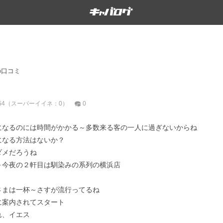
の口コミ
54（
：0）
0
スーパーイイネ
になるのには時間がかかる～多数来る客の一人に過ぎないからね
になる方法はないか？
ダメだろうね
～今夜の２軒目は馴染みの系列の横浜店
さまは一杯～さすが流行ってるね
に案内されてスタート
れ、イエス