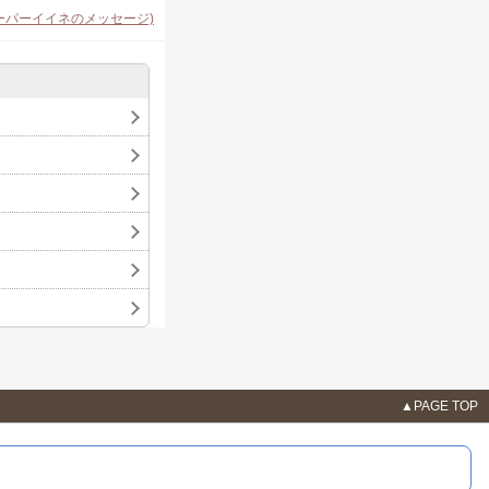
,
,
く[西中島]
まお[梅田]
ーパーイイネのメッセージ)
,
さき♣FAIRY 十三♣[十三]
,
,
🍏みどり🍏[西中島]
❤️♠️
,
坂]
スタッフ昼[名古屋 錦]
,
兵部隊】[八王子]
マジカ
,
ん[六本木]
如月 瑠奈[秋
,
]
ゆな@Mrs.J 赤坂[赤坂]
,
[葛西]
まゆみ[名古屋 名
,
,
座]
🍀けいこ🍀[調布]
,
村山]
青山みゆき[五反田]
,
五反田]
美麗-Mirei-[関内･
,
^)[中洲]
もえ[名古屋 錦]
,
莉菜[豊橋]
さえこ[名古屋
,
ゆ[西中島]
凛華[池袋西口]
,
ゾロ[東京都](29)
東 ✩
,
14)
叶 りか[関内・横
,
な[名古屋 錦]
ひろみ[国
,
](53)
サムエル[東京都]
J 歌舞伎町[新宿・歌舞伎町]
▲PAGE TOP
,
川 みほ[名古屋 錦]
やよマ
,
,
桜井 紗弥香[新所沢]
一
,
海道](411)
華月 聖
,
古屋 天白区]
桜井 ともね