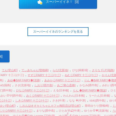
スーパーイイネ！ [
]
0
スーパーイイネのランキングを見る
]
4
,
,
,
,
,
てん[堂山町]
てぃあちゃん[曽根崎]
らな[北新地]
ひな[南船場]
さりな F.i.P.[福島]
,
,
,
FAIRY 十三♧[十三]
すず♧FAIRY 十三♧[十三]
ねむ♧FAIRY 十三♧[十三]
かりん[北新
,
,
,
島]
あゆ◆BAR FAIRY◆[淡路]
あみか♧FAIRY 十三♧[十三]
りん ◆BAR FAIRY◆[都
,
,
,
,
,
ゆめ[福島]
さき[北新地]
しおり[西中島]
あこ[東心斎橋]
かなみ[西中島]
みれい[西中
,
,
,
,
て[西中島]
ひな♧FAIRY 十三♧[十三]
える[日本橋]
りん ◆BAR FAIRY◆[難波]
ひと
,
,
,
,
あおい🐰🩵[西中島]
みく♧FAIRY 十三♧[十三]
わんわん[日本橋]
うーたん[日本橋]
,
,
,
,
,
三♧[十三]
しき♧FAIRY 十三♧[十三]
さき[中津]
なな 🌟[中津]
ゆめ[西中島]
ゆり
,
,
,
まい[堂山町]
しおん🐺オオカミちゃんカフェ梅田店🐺[堂山町]
美咲ゆうり[曽根崎]
じ
,
,
,
,
じり♧FAIRY 十三♧[十三]
まりな[西中島]
ひとみ🐻🍒[中津]
ゆうか🐰🧡[北新地]
う
,
,
,
[北新地]
ゆうか🐰🧡Girls Lounge TT[中津]
ゆり🧸ིྀ💕 Girls Lounge TT[中津]
なつ[中津