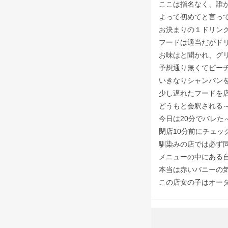
ここは指名なく、誰
よって初めてと言っ
お決まりの１ドリン
フードは適当だがド
お味はと聞かれ、グリ
予想通り無くてピー
いきなりシャンパン
少し遅れたフードを
どうもと会釈される～
今日は20分でバレた～
閉店10分前にチェッ
馴染みの店では必ず
メニューの中にある
本当は赤いバニーの気
この店女の子はオーダ