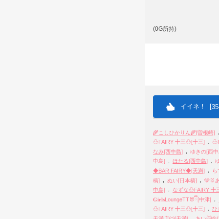
(0G所持)
イイネ！ [
35
🌾こしひかりん🌾[曽根崎]
,
♧FAIRY 十三♧[十三]
♧
,
なみ[西中島]
ゆきの[西中
,
,
中島]
ほたる[西中島]
,
◆BAR FAIRY◆[天満]
ら
,
,
橋]
ぬい[日本橋]
🩵🐰
,
中島]
なずな♧FAIRY 十
,
𝐆𝐢𝐫𝐥𝐬LoungeTT🐰ྀི[中津]
,
♧FAIRY 十三♧[十三]
ひ
,
天満店🐺[天満]
あい🐱🌼