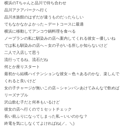
横浜のTちゃんと品川で待ち合わせ
品川アクアパークへ行く
品川水族館のはずだが違うものだったらしい
でもなかなかよかった～デートコースに最適
横浜に移動してアンコウ鍋料理を食べる
ノープランの私に馴染みの店へ案内してくれる彼女～優しいね
では私も馴染みの店へ～女の子がいる所しか知らないけど
二人で入店して思う
流行ってるね、流石だね
何とか座りスタート
最初から結構ハイテンションな彼女～色々あるのかな、楽しんで
くれると良いけど
女の子チャージが無いこの店～シャンパンあけてみんなで飲めば
リーズナブル
沢山飲む子だと何本もいるけど
彼女の店へ行くので１セットチェック
長い前ふりになってしまった私～いいのかな？
終電を気にしなくてよければね(／。＼)