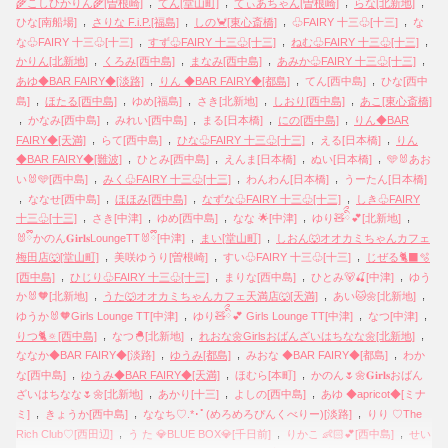
,
,
,
,
🌾こしひかりん🌾[曽根崎]
てん[堂山町]
てぃあちゃん[曽根崎]
らな[北新地]
,
,
,
,
ひな[南船場]
さりな F.i.P.[福島]
しの🦀[東心斎橋]
♧FAIRY 十三♧[十三]
な
,
,
,
な♧FAIRY 十三♧[十三]
すず♧FAIRY 十三♧[十三]
ねむ♧FAIRY 十三♧[十三]
,
,
,
,
かりん[北新地]
くろみ[西中島]
まなみ[西中島]
あみか♧FAIRY 十三♧[十三]
,
,
,
あゆ◆BAR FAIRY◆[淡路]
りん ◆BAR FAIRY◆[都島]
てん[西中島]
ひな[西中
,
,
,
,
,
島]
ほたる[西中島]
ゆめ[福島]
さき[北新地]
しおり[西中島]
あこ[東心斎橋]
,
,
,
,
,
かなみ[西中島]
みれい[西中島]
まる[日本橋]
にの[西中島]
りん◆BAR
,
,
,
,
FAIRY◆[天満]
らて[西中島]
ひな♧FAIRY 十三♧[十三]
える[日本橋]
りん
,
,
,
,
◆BAR FAIRY◆[難波]
ひとみ[西中島]
えんま[日本橋]
ぬい[日本橋]
🩵🐰あお
,
,
,
い🐰🩵[西中島]
みく♧FAIRY 十三♧[十三]
わんわん[日本橋]
うーたん[日本橋]
,
,
,
,
ななせ[西中島]
ほほみ[西中島]
なずな♧FAIRY 十三♧[十三]
しき♧FAIRY
,
,
,
,
,
十三♧[十三]
さき[中津]
ゆめ[西中島]
なな 🌟[中津]
ゆり🧸ིྀ💕[北新地]
,
,
🐰ྀིかのん𝐆𝐢𝐫𝐥𝐬LoungeTT🐰ྀི[中津]
まい[堂山町]
しおん🐺オオカミちゃんカフェ
,
,
,
梅田店🐺[堂山町]
美咲ゆうり[曽根崎]
すい♧FAIRY 十三♧[十三]
じぜる🐈‍⬛🫧
,
,
,
,
[西中島]
ひじり♧FAIRY 十三♧[十三]
まりな[西中島]
ひとみ🐻🍒[中津]
ゆう
,
,
,
か🐰🧡[北新地]
うた🐺オオカミちゃんカフェ天満店🐺[天満]
あい🐱🌼[北新地]
,
,
,
ゆうか🐰🧡Girls Lounge TT[中津]
ゆり🧸ིྀ💕 Girls Lounge TT[中津]
なつ[中津]
,
,
,
りつ🐈🔅[西中島]
なつ🐣[北新地]
れおな🌼Girlsおばんざいはちなな🌼[北新地]
,
,
,
ななか◆BAR FAIRY◆[淡路]
ゆうみ[都島]
みおな ◆BAR FAIRY◆[都島]
わか
,
,
,
な[西中島]
ゆうみ◆BAR FAIRY◆[天満]
ほむら[本町]
かのん🌷🌼𝐆𝐢𝐫𝐥𝐬おばん
,
,
,
ざいはちなな🌷🌼[北新地]
あかり[十三]
よしの[西中島]
あゆ ◆apricot◆[ミナ
,
,
,
ミ]
きょうか[西中島]
ななち♡.*･ﾟ(めろめろぴんくべりー)[淡路]
りり ♡The
,
,
,
Rich Club♡[西田辺]
う た 💎BLUE BOX💎[千日前]
りかこ 👶🏻💕[西中島]
せい