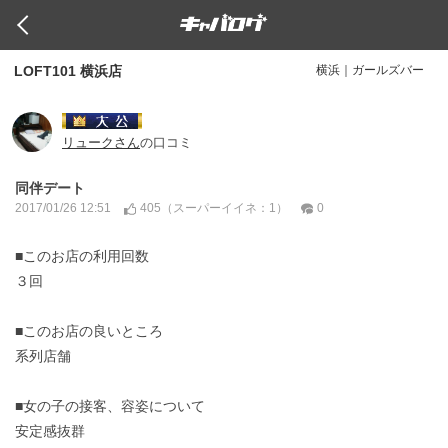
LOFT101 横浜店
横浜｜ガールズバー
リュークさん
の口コミ
同伴デート
405（
：1）
0
2017/01/26 12:51
スーパーイイネ
■このお店の利用回数
３回
■このお店の良いところ
系列店舗
■女の子の接客、容姿について
安定感抜群