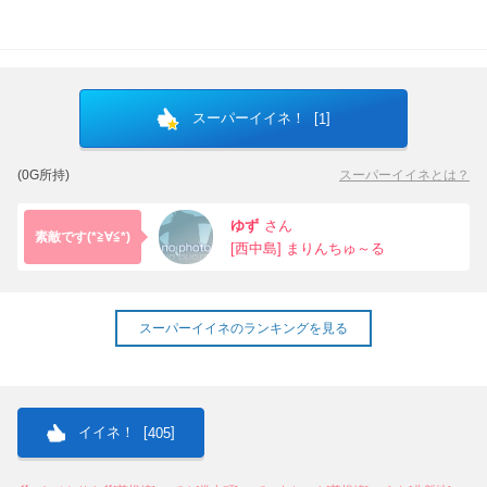
スーパーイイネ！ [
]
1
(0G所持)
スーパーイイネとは？
ゆず
さん
素敵です(*≧∀≦*)
[西中島] まりんちゅ～る
スーパーイイネのランキングを見る
イイネ！ [
]
405