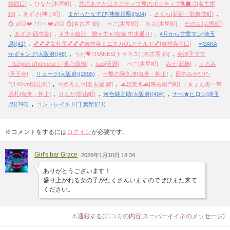
,
,
袋西口]
ひなた[木屋町]
惣流あすかはネガティブ界のポジティブ🐈‍⬛💨[名古屋
,
,
,
,
錦]
あずさ[神山町]
まがったなすび[神奈川県](504)
さくら[新宿・歌舞伎町]
,
,
,
💍 👶🏻❤️ ﾅｲｼｮ ❤️👶🏻 💍[名古屋 錦]
ぺこ[木屋町]
れお[木屋町]
かのん[大国町]
,
,
,
あずさ[西中島]
✴️🌴✴️藤沢 雅✴️🌴✴️[宮崎 中央通り]
4月から営業マン[埼玉
,
,
県](41)
💕💕💕女社長💕💕💕吉祥寺ミニスカOLドナルド💕[吉祥寺南口]
∞SAKA
,
,
かずキング[大阪府](48)
うた💝TRANES(トラネス) [名古屋 錦]
英津子ママ
,
,
,
,
（Légion d'honneur）[東心斎橋]
nao[天満]
ぺこ[木屋町]
みえ[新橋]
くるみ
,
,
,
[天王寺]
リューク[大阪府](2895)
一撃の阿久津[曳舟・押上]
田中みやび(^-
,
,
,
^)146cm[堂山町]
🍈めろん🍈[名古屋 錦]
🌊毬菜🏄️🌊[宗右衛門町]
きょん🦋一撃
,
,
,
必札[曳舟・押上]
りんか[堂山町]
河合継之助[大阪府](404)
ナベ★ヒロシ[埼玉
,
県](293)
コントレイルⅡ[千葉県](11)
※コメントをするには
ログイン
が必要です。
Girl's bar Grace
2026年1月10日 18:34
ありがとうございます！
盛り上がれる女の子がたくさんいますのでぜひまた来て
ください。
⚠通報する(口コミの内容,スーパーイイネのメッセージ)