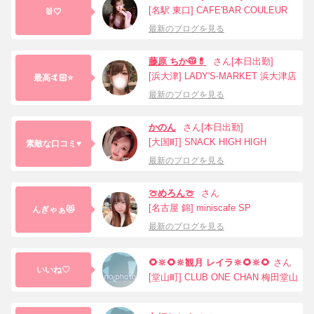
[名駅 東口] CAFE'BAR COULEUR
🐰🤍
最新のブログを見る
藤原 ちか🥼💊
さん[本日出勤]
[浜大津] LADY'S-MARKET 浜大津店
最高🤙🏻⭐️
最新のブログを見る
かのん
さん[本日出勤]
[大国町] SNACK HIGH HIGH
素敵な口コミ♥
最新のブログを見る
🍈めろん🍈
さん
[名古屋 錦] miniscafe SP
んぎゃぁ😻
最新のブログを見る
🌻‪🔆‬🌻‪🔆‬観月 レイラ‪🔆‬🌻‪🔆‬🌻
さん
いいね♡
[堂山町] CLUB ONE CHAN 梅田堂山