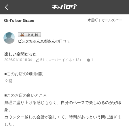
Girl's bar Grace
木屋町｜ガールズバー
ピンクちゃん京都さん
の口コミ
楽しい空間だった
51（
：13）
1
2026/01/10 18:34
スーパーイイネ
■このお店の利用回数
２回
■このお店の良いところ
無理に盛り上げる感じもなく、自分のペースで楽しめるのが好印
象。
カウンター越しの会話が楽しくて、時間があっという間に過ぎま
した。