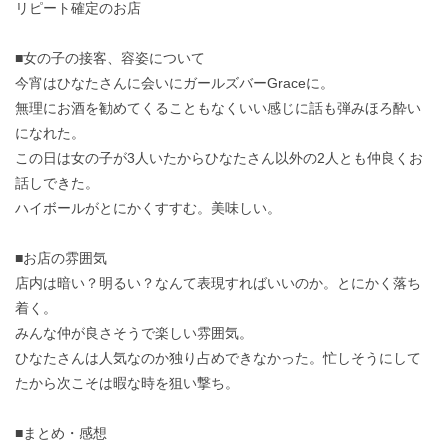
リピート確定のお店
■女の子の接客、容姿について
今宵はひなたさんに会いにガールズバーGraceに。
無理にお酒を勧めてくることもなくいい感じに話も弾みほろ酔い
になれた。
この日は女の子が3人いたからひなたさん以外の2人とも仲良くお
話しできた。
ハイボールがとにかくすすむ。美味しい。
■お店の雰囲気
店内は暗い？明るい？なんて表現すればいいのか。とにかく落ち
着く。
みんな仲が良さそうで楽しい雰囲気。
ひなたさんは人気なのか独り占めできなかった。忙しそうにして
たから次こそは暇な時を狙い撃ち。
■まとめ・感想