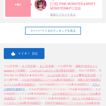
[三宮] PINK MONSTER＆MINTY
ʚ🎀ɞ
MONSTER神戸三宮店
最新のブログを見る
スーパーイイネのランキングを見る
イイネ！ [
]
51
,
,
,
,
うた[日本橋]
るう[日本橋]
あこ[日本橋]
ひな[西中島]
孋艶💜-咲花-𝑳ドリ
,
,
,
𝐦𝐞𝐢𝐬𝐭𝐞𝐫🍺✨[木屋町]
こゆきはからあげクン宣伝隊長[木屋町]
42‪ꔛ‬♡‪[木屋町]
🌸
,
,
,
Girls Bar Co.退職済👩‍🎓🌸[先斗町]
さとみ[名駅 東口]
えりか🖤💙[北名古屋]
え
,
,
みり[西中島]
かなめ🩷池袋西口リゾート1st🏝️🎯[池袋西口]
体験入店🩷池袋西口
,
,
リゾート1st🏝️🎯[池袋西口]
るか🩷池袋西口リゾート1st🏝️🎯[池袋西口]
ブラッ
,
,
クBIRD[京都府](1)
すみれ🩵池袋北口リゾートセカンド2nd🏝️🎯[池袋西口]
なぎ
,
🩷池袋西口リゾート1st🏝️🎯[池袋西口]
もか🩵池袋北口リゾートセカンド2nd🏝🎯
,
,
[池袋西口]
るぅ🩷池袋西口リゾート1st🏝️🎯[池袋西口]
ゆたろう🩵池袋北口リゾ
,
ートセカンド2nd🏝️🎯[池袋西口]
STAFF🩵池袋北口リゾートセカンド2nd🏝️🎯[池