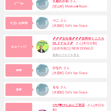
久姫わかめ
さん
(*´˘`*)♥
[堂山町] Medica★Room
ぺこ
さん
すぱいね🫶🏻
[木屋町] Girl's bar Grace
💕💕💕女社長💕💕💕吉祥寺ミニスカ
OLドナルド💕
さん[本日出勤]
おぉ〜☺️❤️‍🔥
[吉祥寺南口] NEW DONALD
最新のブログを見る
ひなた
さん
🩷🩵
[木屋町] Girl's bar Grace
もも
さん
🦋💗
[木屋町] Girl's bar Grace
ぴぴ💗ぴんみん三宮店
さん[本日出
勤]