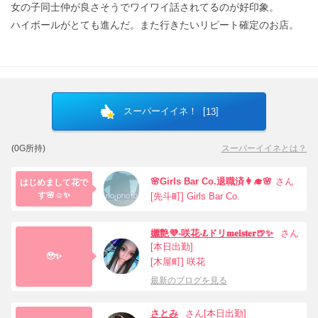
女の子同士仲が良さそうでワイワイ話されてるのが好印象。
ハイボールがとても進んだ。また行きたいリピート確定のお店。
スーパーイイネ！ [
]
13
(0G所持)
スーパーイイネとは？
🌸Girls Bar Co.退職済👩‍🎓🌸
さん
はじめまして花で
す🌸☺️✨
[先斗町] Girls Bar Co.
孋艶💜-咲花-𝑳ドリ𝐦𝐞𝐢𝐬𝐭𝐞𝐫🍺✨
さん
[本日出勤]
🥹✨
[木屋町] 咲花
最新のブログを見る
さとみ
さん[本日出勤]