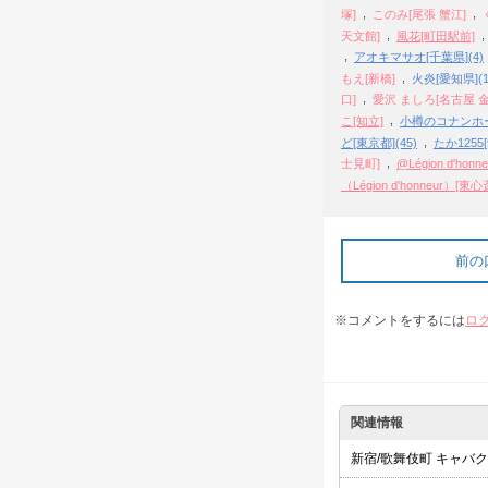
,
,
塚]
このみ[尾張 蟹江]
,
天文館]
風花[町田駅前]
,
アオキマサオ[千葉県](4)
,
もえ[新橋]
火炎[愛知県](1
,
口]
愛沢 ましろ[名古屋 金
,
こ[知立]
小樽のコナンホーム
,
ど[東京都](45)
たか1255[
,
士見町]
@Légion d'hon
（Légion d'honneur）[東
前の
※コメントをするには
ロ
関連情報
新宿/歌舞伎町 キャバ