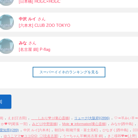
[日本橋] HOLiC×HOLiC
中沢 ルイ
さん
[六本木] CLUB ZOO TOKYO
みな
さん
[名古屋 錦] P-flag
スーパーイイネのランキングを見る
]
3
,
,
,
,
錦]
えま[江古田]
＿＿しおり💙✩[東心斎橋]
リューク[大阪府](2896)
🤍🥕🐰みい🐰
,
,
,
,
りか🖤💜[尾張 一宮]
みどり[中野新橋]
Mole ★ information[東心斎橋]
みなか[西中島]
,
,
,
,
知県](289)
中沢 ルイ[六本木]
朝日向 萌湖[千葉・富士見町]
ひなぎく[西中島]
🧚
,
,
,
ゆうこママ❤️ココ🐶🐶⸒⸒♡[北名古屋]
うーちゃん🐰💟[名古屋 錦]
きこ様🧸🧡👑[上野]