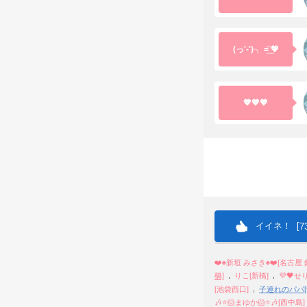
(っ'-')╮ =͟͟͞͞ 💖
💖💖💖
イイネ！ [
7
❤️♠️新垣 みさき♠️❤️[名古屋 
,
,
橋]
りこ[新橋]
💜🖤せ
,
[池袋西口]
子連れのパパ[愛
🎶⭐️🐹まゆか🐹⭐️🎶[西中島]