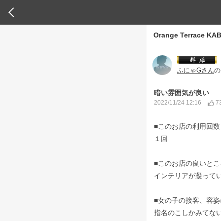
Orange Terrace KA
ふにゃGさん
の
暗い雰囲気が良い
7
2022/11/24 12:16
■このお店の利用回数
１回
■このお店の良いとこ
インテリアが凝って
■女の子の接客、容姿
指名のこしかみてな