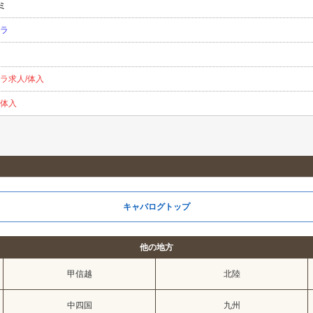
ミ
クラ
ラ求人/体入
/体入
キャバログトップ
他の地方
甲信越
北陸
中四国
九州