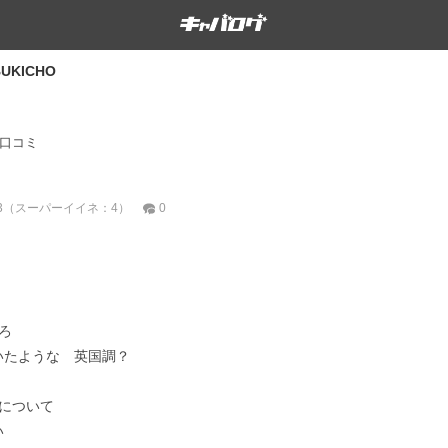
BUKICHO
口コミ
3（
：4）
0
スーパーイイネ
ろ
いたような 英国調？
について
い