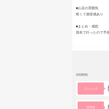
■お店の雰囲気
暗くて個室感あり
■まとめ・感想
指名で行ったので予
(0G所持)
₍ᐢ⸝⸝› ̫ ‹⸝⸝ᐢ₎
🤍🤍🤍