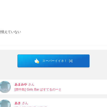
億憶えていない
スーパーイイネ！ [
]
4
あまみや
さん
[西中島] Girls Bar ぱすてるのーと
あき
さん