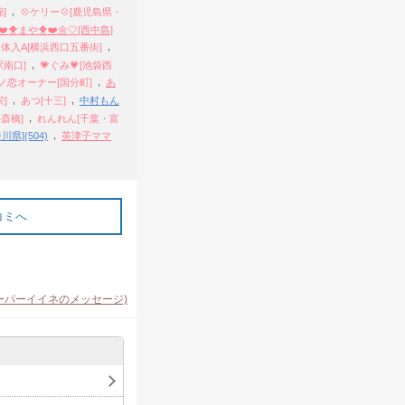
,
]
💠ケリー💠[鹿児島県・
❤️🐥まや🐥‎❤️🌼🤍[西中島]
,
,
体入A[横浜西口五番街]
,
駅南口]
💗ぐみ💗[池袋西
,
愛ノ恋オーナー[国分町]
あ
,
,
]
あつ[十三]
中村もん
,
斎橋]
れんれん[千葉・富
,
県](504)
英津子ママ
コミへ
ーパーイイネのメッセージ)