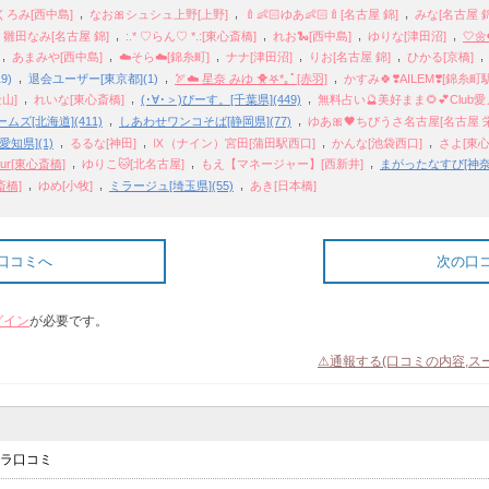
,
,
,
くろみ[西中島]
なお🎀シュシュ上野[上野]
🍼👶🏻ゆあ👶🏻🍼[名古屋 錦]
みな[名古屋 錦
,
,
,
,
,
雛田なみ[名古屋 錦]
:.* ♡らん♡ *.:[東心斎橋]
れお🐍[西中島]
ゆりな[津田沼]
🤍‎
,
,
,
,
,
あまみや[西中島]
☁️そら☁️[錦糸町]
ナナ[津田沼]
りお[名古屋 錦]
ひかる[京橋]
,
,
,
9)
退会ユーザー[東京都](1)
🏹☁️ 星奈 みゆ 🐥𖤐*｡ﾟ [赤羽]
かすみ🍀❣️AILEM❣️[錦糸町
,
,
,
山]
れいな[東心斎橋]
(･∀･＞)ぴーす。[千葉県](449)
無料占い🔮美好まま🌻💕Club
,
,
ズ[北海道](411)
しあわせワンコそば[静岡県](77)
ゆあ🎀🖤ちびうさ名古屋[名古屋 栄
,
,
,
,
愛知県](1)
るるな[神田]
Ⅸ（ナイン）宮田[蒲田駅西口]
かんな[池袋西口]
さよ[東心
,
,
,
neur[東心斎橋]
ゆりこ🐱[北名古屋]
もえ【マネージャー】[西新井]
まがったなすび[神奈川
,
,
,
心斎橋]
ゆめ[小牧]
ミラージュ[埼玉県](55)
あき[日本橋]
口コミへ
次の口
グイン
が必要です。
⚠通報する(口コミの内容,ス
クラ口コミ