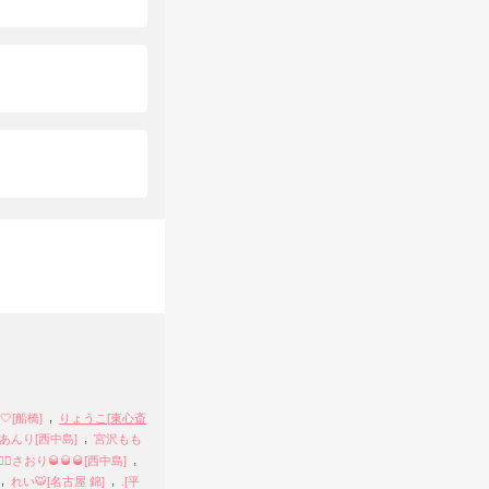
,
🤍[船橋]
りょうこ[東心斎
,
あんり[西中島]
宮沢もも
,
‍♂️➰✨さおり🥃🥃🥃[西中島]
,
,
れい🐯[名古屋 錦]
.[平