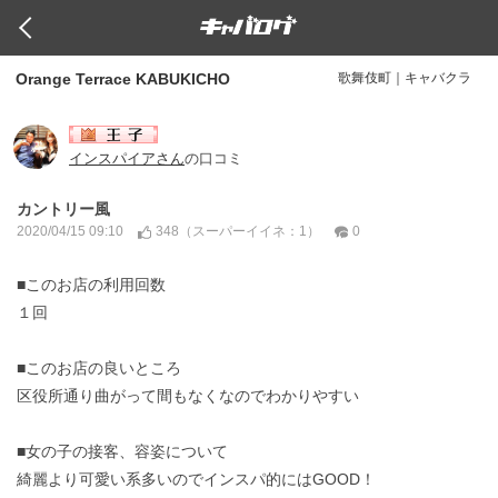
Orange Terrace KABUKICHO
歌舞伎町｜キャバクラ
インスパイアさん
の口コミ
カントリー風
348（
：1）
0
2020/04/15 09:10
スーパーイイネ
■このお店の利用回数
１回
■このお店の良いところ
区役所通り曲がって間もなくなのでわかりやすい
■女の子の接客、容姿について
綺麗より可愛い系多いのでインスパ的にはGOOD！