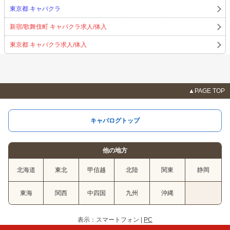
,
,
,
あかね LASTEVENT 5/8〜5/14[名古屋 金山]
ねね[名古屋 錦]
もずく[梅田]
ゆな
東京都 キャバクラ
,
,
,
🍒[名古屋 名駅]
中沢 ルイ[六本木]
【昼の部】💖💖ゆうか💖💖 [北新地]
紫音う
,
,
,
るは[名古屋 名駅]
みさ[名古屋 名駅]
✿花園ももか✿[十三]
RAVE＊アスミ[西中
新宿/歌舞伎町 キャバクラ求人/体入
,
,
,
洲]
❤️♠️新垣 みさき♠️❤️[名古屋 錦]
三浦 えり[中洲]
ひじり[千葉中央駅・東口]
,
,
,
,
,
ようこ[名古屋 金山]
なみ[中洲]
ちあき💎[赤坂]
あや[五反田]
みや[木屋町]
東京都 キャバクラ求人/体入
,
,
,
,
,
那々瀬 舞[池袋西口]
かすみ[名古屋 錦]
のあ[名古屋 栄]
🎀あみ🎀[犬山]
☆
,
,
,
🍣ほなみ🍚[名古屋 金山]
子連れのパパ[愛知県](289)
みのり[堂山町]
さよ[東心
,
,
,
,
斎橋]
ここあ みい[池袋西口]
純[大門・浜松町・新橋]
苺 るい[名古屋 錦]
六
,
,
,
法全 しよ[大森駅東口]
R[関内]
🌵🌵IZUMI🌵衣澄🌵🌵[国分町]
るい[中野新橋]
▲PAGE TOP
,
,
,
,
あげは[名古屋 錦]
和泉 さち[名古屋 瑞穂区]
🐣 ひ な た ま る 🔆[中洲]
桃々
,
,
,
[蒲田東口]
千秋🍁ATHENA [新橋]
🌸はるか🌸Club OZ🌸[梅田]
一ノ瀬 華恋[横
,
,
,
,
,
浜]
🌙御手洗 綾華💫[刈谷]
ゆき[名古屋 錦]
千夏[門前仲町]
ゆうり[新橋]
キャバログトップ
,
,
,
,
使ってません[静岡 昭和町]
ゆま[安城]
🌼💙きらり💙🌼 [西中島]
あき[赤羽]
,
,
,
みあ[君津]
《ﾊｺｽｶｷﾞｬﾙ》ももか[熊本・宇城]
ともか[名古屋 錦]
あんじゅ[王
,
,
,
,
子]
ゆり[福島]
永遠子【Mrs.J歌舞伎町】[新宿・歌舞伎町]
ななみ[池袋西口]
他の地方
,
,
,
,
かな[福島]
りな[名古屋 錦]
まお[名古屋 錦]
胡蝶 せな[名古屋 錦]
,
,
,
mina𖤣𖥧𖥣𖡡𖥧𖤣[名古屋 大曽根]
💙 潤 🦋｡* 💙[三重 四日市]
れいな[名古屋 錦]
♦️👙🍌
北海道
東北
甲信越
北陸
関東
静岡
,
,
,
,
まな🍌👙♦️[西中島]
さくら[歌舞伎町]
ももこ[名古屋 錦]
佐藤代表[国分町]
べ
,
,
,
,
いMAX[大分県](403)
nao[天満]
Mr.&Mrs.U[国分町]
滝川 りょう[中洲]
はる@
,
,
,
東海
関西
中四国
九州
沖縄
蒲田なでしこ[蒲田]
あお＠卒業生[中野新橋]
🍀ちゃこ🍀[町田駅前]
🌚ゆみ太郎
,
,
🌚[町田駅前]
💙しーちゃんママ💙心斎橋スナックLazuli✨[東心斎橋]
ゆあ[中野新
,
,
,
,
橋]
˙˚ʚ ♛︎🌹かのん🌹♛︎ ɞ˚˙[西中島]
夏虹みらい[瀬戸市]
えみ[名古屋 錦]
つば
表示：スマートフォン |
PC
,
,
,
,
さ[成田]
御狐神うらら[歌舞伎町]
向 美華[名古屋 錦]
もえ[木屋町]
みどり[名