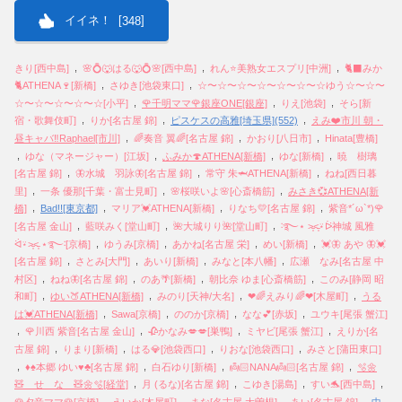
イイネ！ [
]
348
,
,
,
きり[西中島]
🌸💍🐺はる🐺💍🌸[西中島]
れん⭐️美熟女エスプリ[中洲]
🐈‍⬛みか
,
,
🐈ATHENA🍷[新橋]
さゆき[池袋東口]
☆〜☆〜☆〜☆〜☆〜☆〜☆ゆう☆〜☆〜
,
,
,
☆〜☆〜☆〜☆〜☆[小平]
🌹千明ママ🌹銀座ONE[銀座]
りえ[池袋]
そら[新
,
,
,
宿・歌舞伎町]
りか[名古屋 錦]
ピスケスの高雅[埼玉県](552)
えみ❤️市川 朝・
,
,
,
昼キャバ‼︎Raphael[市川]
🌈奏音 翼🌈[名古屋 錦]
かおり[八日市]
Hinata[豊橋]
,
,
,
,
ゆな（マネージャー）[江坂]
ふみか🍄ATHENA[新橋]
ゆな[新橋]
暁 樹璃
,
,
,
[名古屋 錦]
🦋水城 羽詠🦋[名古屋 錦]
常守 朱🦈ATHENA[新橋]
ねね[西日暮
,
,
,
里]
一条 優那[千葉・富士見町]
🌸桜咲いよ🌸[心斎橋筋]
みさき💞ATHENA[新
,
,
,
,
橋]
Bad!![東京都]
マリア💓ATHENA[新橋]
りなち💛[名古屋 錦]
紫音*´ω`*)🌹
,
,
,
[名古屋 金山]
藍咲みく[堂山町]
🌺大城りり🌺[堂山町]
࿒࿐⋆ ˃̵͙˂̵͙⍣ᐖ神城 風雅
,
,
,
,
ᐛ⍣˃̵͙˂̵͙ ⋆࿐࿒[京橋]
ゆうみ[京橋]
あかね[名古屋 栄]
めい[新橋]
💓🦋 あや 🦋💓
,
,
,
,
[名古屋 錦]
さとみ[大門]
あいり[新橋]
みなと[本八幡]
広瀬 なみ[名古屋 中
,
,
,
,
村区]
ねね🦋[名古屋 錦]
のあ🌴[新橋]
朝比奈 ゆま[心斎橋筋]
このみ[静岡 昭
,
,
,
,
和町]
ゆい🍑ATHENA[新橋]
みのり[天神/大名]
❤🌈えみり🌈❤[木屋町]
うる
,
,
,
,
は💓ATHENA[新橋]
Sawa[京橋]
ののか[京橋]
なな💕[赤坂]
ユウキ[尾張 蟹江]
,
,
,
,
🌹川西 紫音[名古屋 金山]
🥀かなみ💋💋[巣鴨]
ミヤビ[尾張 蟹江]
えりか[名
,
,
,
,
古屋 錦]
りまり[新橋]
はる💎[池袋西口]
りおな[池袋西口]
みさと[蒲田東口]
,
,
,
,
♦️♠️本郷 ゆい♥️♣️[名古屋 錦]
白石ゆり[新橋]
👼🏻NANA👼🏻[名古屋 錦]
🫧🌼
,
,
,
,
🧸 せ な 🧸🌼🫧[経堂]
月 (るな)[名古屋 錦]
こゆき[湯島]
すい🐬[西中島]
,
,
,
,
🌹夕音ママ🌹[京橋]
えいか[木屋町]
まな[名古屋 大曽根]
あい[名古屋 錦]
中