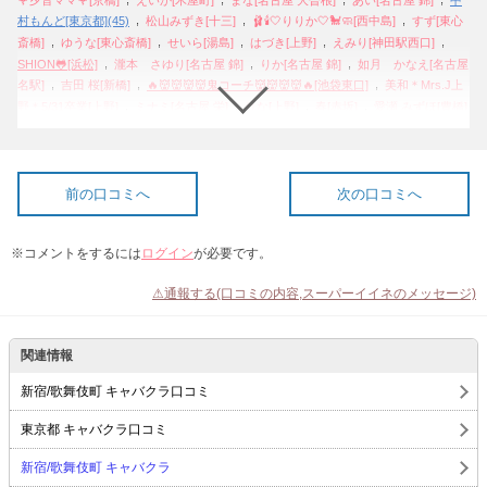
,
,
,
村もんど[東京都](45)
松山みずき[十三]
🩰🕯🤍りりか🤍🐩🧼[西中島]
すず[東心
,
,
,
,
,
斎橋]
ゆうな[東心斎橋]
せいら[湯島]
はづき[上野]
えみり[神田駅西口]
,
,
,
SHION🐸[浜松]
瀧本 さゆり[名古屋 錦]
りか[名古屋 錦]
如月 かなえ[名古屋
,
,
,
名駅]
吉田 桜[新橋]
🔥👹👹👹👹鬼コーチ👹👹👹👹🔥[池袋東口]
美和＊Mrs.J上
,
,
,
,
野＊5/31卒業[上野]
ミナミ[名古屋 栄]
れな[上野]
春[赤坂]
愛瀬 みずほ[豊橋]
,
,
,
,
豆 りさ[名古屋 金山]
🎀🎀あやこ🎀🎀[名古屋 錦]
🎀[名古屋 錦]
みほ[名古屋
,
,
,
,
,
金山]
あさみ[中洲]
なぎさ[西川口]
れん[上野]
春川 宙[名古屋 中村区]
🤶
,
,
,
伊藤蓮花🤶[三重 四日市]
轟 セリカ[犬山]
山村貞(さや)子[名古屋 金山]
一ノ
,
,
,
瀬 雫[新所沢]
まい[ミナミ]
小樽のコナンホームズ[北海道](411)
💗セナ💗[川
前の口コミへ
次の口コミへ
,
,
,
,
,
口]
りか[安城]
るい[名古屋 錦]
はるな[船橋]
イブ[名古屋 名駅]
れお[歌舞
,
,
,
,
伎町]
あかり[両国]
八木 愛[赤坂]
アテにゃん🐱[新橋]
Mole ★ information[東
※コメントをするには
ログイン
が必要です。
,
,
,
,
心斎橋]
かりん[京橋]
ほのか[東心斎橋]
りあな🐹ATHENA[新橋]
千陽[安城]
,
,
,
♡♡♡りな♡♡♡[ミナミ]
リューク[大阪府](2896)
🌺🌺浅倉みなみ🌺🌺[新小
⚠通報する(口コミの内容,スーパーイイネのメッセージ)
,
,
,
岩]
かのん💖ATHENA💖[新橋]
＿＿しおり💙✩[東心斎橋]
きょうこ💞
,
,
,
,
AURORA[新橋]
るか[新橋]
さこ[池袋西口]
ちづる[四街道]
✰*.🌈あみぺそ🦄
,
,
,
,
໒꒱⋆*[岐阜 可児]
boovee[海外]
💠花奈💠 [鶴見・下末吉]
沙羅[天王寺]
🌟ﾌﾟﾘﾏ
関連情報
,
,
,
ﾀﾞﾑ✨紀月樹菜🌟[名古屋 金山]
✿はな✿[名古屋 錦]
あやマネ✌️[三宮]
えみり[木
,
,
,
,
屋町]
あさみ[京橋]
あやめ[京橋]
へっぽこ[新宿・歌舞伎町]
🐼鈴木ななみ🐼
新宿/歌舞伎町 キャバクラ口コミ
,
,
,
,
🐼[赤坂]
まさみ[春日井]
しほ[中野]
りな[歌舞伎町]
🌴🌺New Hawaii もも🍑
,
,
,
,
🐢[愛知 岩倉]
ゆうり[西中島]
りこ[西荻窪]
ゆう[南浦和]
篠崎 礼＊Mrs.J 歌
東京都 キャバクラ口コミ
,
,
,
舞伎町[新宿・歌舞伎町]
🌺美ゆき🌺[名古屋 錦]
さくら[十三]
波江 あき
新宿/歌舞伎町 キャバクラ
,
,
,
,
(๑˃̵ᴗ˂̵)♡[名古屋 錦]
ミミコ[木屋町]
みゆう[新橋]
ゆか🦁ATHENA[新橋]
一条