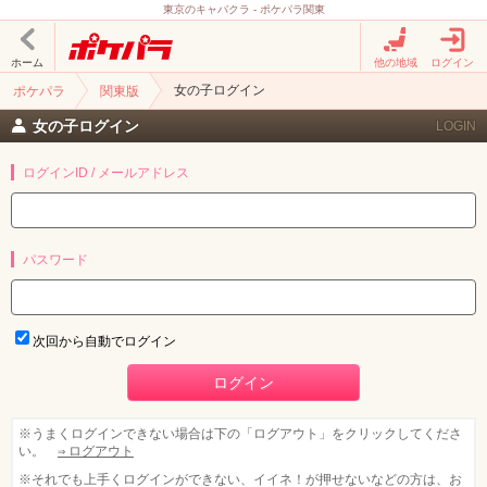
東京のキャバクラ - ポケパラ関東
ホーム
他の地域
ログイン
女の子ログイン
ポケパラ
関東版
女の子ログイン
LOGIN
ログインID / メールアドレス
パスワード
次回から自動でログイン
北海道
東北
甲信越
会員ログイン
北陸
※うまくログインできない場合は下の「ログアウト」をクリックしてくださ
い。
⇒ ログアウト
※それでも上手くログインができない、イイネ！が押せないなどの方は、お