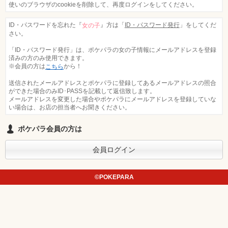
女の子ログイン
静岡
関東
使いのブラウザのcookieを削除して、再度ログインをしてください。
ID・パスワードを忘れた『
』方は「
ID・パスワード発行
」をしてくだ
女の子
東海
店舗ログイン
関西
さい。
「ID・パスワード発行」は、ポケパラの女の子情報にメールアドレスを登録
中四国
新規会員登録
九州
済みの方のみ使用できます。
※会員の方は
から！
こちら
送信されたメールアドレスとポケパラに登録してあるメールアドレスの照合
沖縄
全国TOP
ができた場合のみID･PASSを記載して返信致します。
メールアドレスを変更した場合やポケパラにメールアドレスを登録していな
い場合は、お店の担当者へお聞きください。
ポケパラ会員の方は
会員ログイン
©POKEPARA