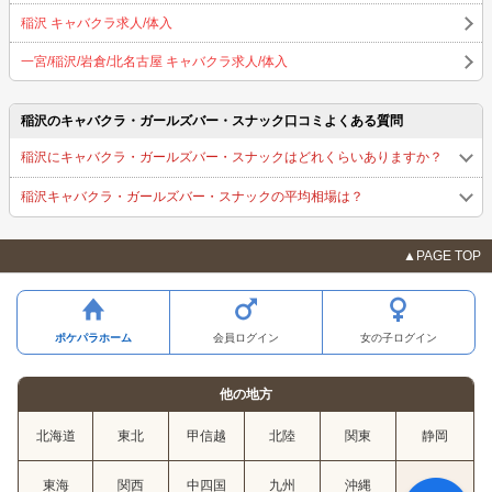
稲沢 キャバクラ求人/体入
一宮/稲沢/岩倉/北名古屋 キャバクラ求人/体入
稲沢のキャバクラ・ガールズバー・スナック口コミよくある質問
稲沢にキャバクラ・ガールズバー・スナックはどれくらいありますか？
稲沢キャバクラ・ガールズバー・スナックの平均相場は？
▲PAGE TOP
ポケパラホーム
会員ログイン
女の子ログイン
他の地方
北海道
東北
甲信越
北陸
関東
静岡
東海
関西
中四国
九州
沖縄