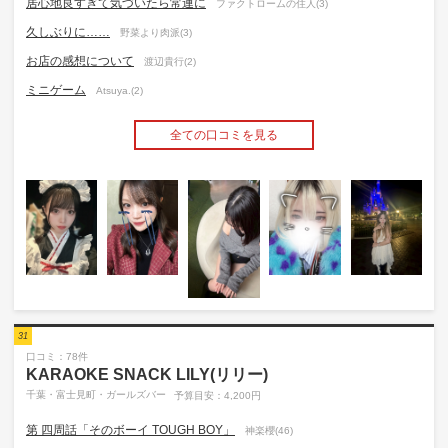
居心地良すぎて気づいたら常連に
ファクトロームの住人(3)
久しぶりに……
野菜より肉派(3)
お店の感想について
渡辺貴行(2)
ミニゲーム
Atsuya.(2)
全ての口コミを見る
31
口コミ：78件
KARAOKE SNACK LILY(リリー)
千葉・富士見町・ガールズバー
予算目安：4,200円
第 四周話「そのボーイ TOUGH BOY」
神楽櫻(46)