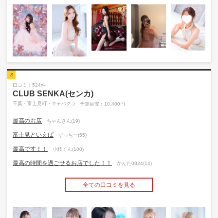
3
口コミ：524件
CLUB SENKA(センカ)
千葉・富士見町・キャバクラ
予算目安：10,400円
最高のお店
ちゃんきん(19)
富士見といえば
ずっちー(55)
最高です！！
小枝くん(100)
最高の時間を過ごせるお店でした！！
かんた0824(14)
全ての口コミを見る