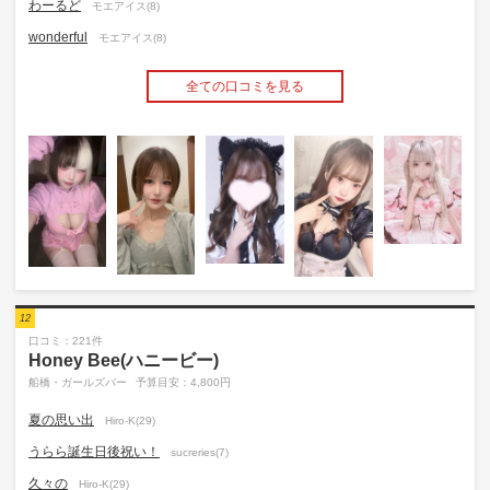
わーるど
モエアイス(8)
wonderful
モエアイス(8)
全ての口コミを見る
12
口コミ：221件
Honey Bee(ハニービー)
船橋・ガールズバー
予算目安：4,800円
夏の思い出
Hiro-K(29)
うらら誕生日後祝い！
sucreries(7)
久々の
Hiro-K(29)