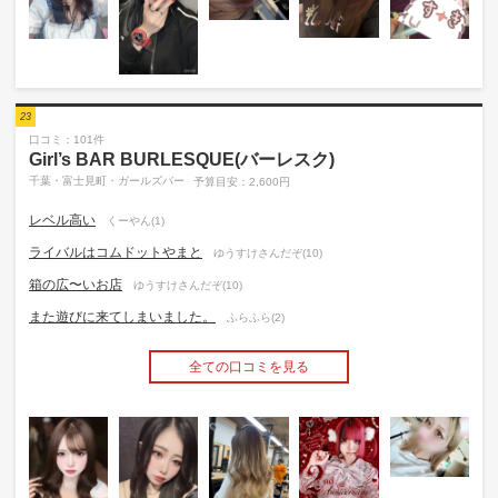
23
口コミ：101件
Girl’s BAR BURLESQUE(バーレスク)
千葉・富士見町・ガールズバー
予算目安：2,600円
レベル高い
くーやん(1)
ライバルはコムドットやまと
ゆうすけさんだぞ(10)
箱の広〜いお店
ゆうすけさんだぞ(10)
また遊びに来てしまいました。
ふらふら(2)
全ての口コミを見る