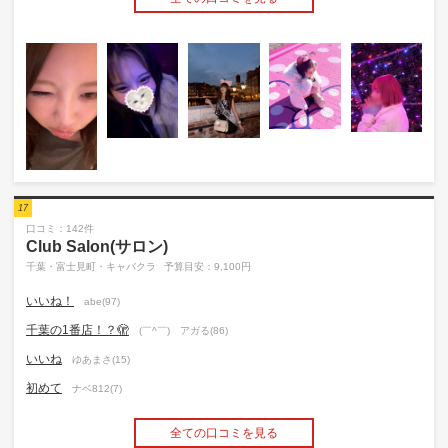
17
口コミ：142件
Club Salon(サロン)
千葉・富士見町・キャバクラ
予算目安：9,100円
いいね！
abe(97)
千葉の1番店！？🫣
(￣^￣)ゞアガる(86)
いいね
ゆあまさ(15)
初めて
ナベ812(7)
全ての口コミを見る