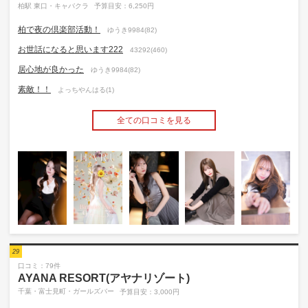
柏駅 東口・キャバクラ
予算目安：6,250円
柏で夜の倶楽部活動！
ゆうき9984(82)
お世話になると思います222
43292(460)
居心地が良かった
ゆうき9984(82)
素敵！！
よっちやんはる(1)
全ての口コミを見る
29
口コミ：79件
AYANA RESORT(アヤナリゾート)
千葉・富士見町・ガールズバー
予算目安：3,000円