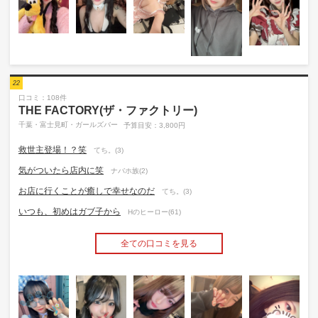
22
口コミ：108件
THE FACTORY(ザ・ファクトリー)
千葉・富士見町・ガールズバー
予算目安：3,800円
救世主登場！？笑
てち。(3)
気がついたら店内に笑
ナバホ族(2)
お店に行くことが癒しで幸せなのだ
てち。(3)
いつも、初めはガブ子から
Hのヒーロー(61)
全ての口コミを見る