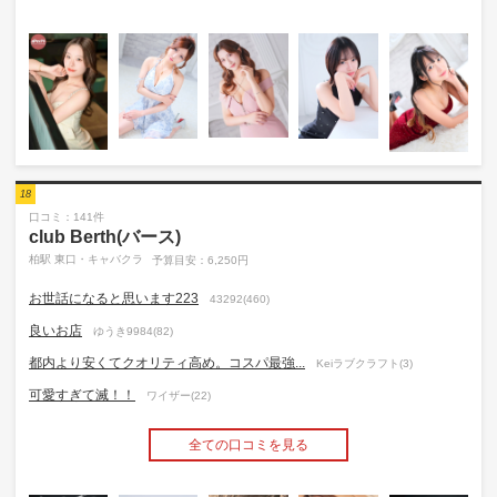
18
口コミ：141件
club Berth(バース)
柏駅 東口・キャバクラ
予算目安：6,250円
お世話になると思います223
43292(460)
良いお店
ゆうき9984(82)
都内より安くてクオリティ高め。コスパ最強...
Keiラブクラフト(3)
可愛すぎて滅！！
ワイザー(22)
全ての口コミを見る