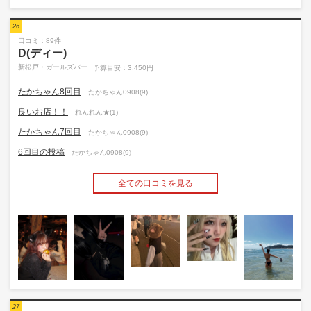
26
口コミ：89件
D(ディー)
新松戸・ガールズバー
予算目安：3,450円
たかちゃん8回目
たかちゃん0908(9)
良いお店！！
れんれん★(1)
たかちゃん7回目
たかちゃん0908(9)
6回目の投稿
たかちゃん0908(9)
全ての口コミを見る
27