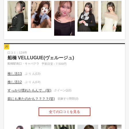
20
口コミ：124件
船橋 VELLUGUE(ヴェルージュ)
船橋駅南口・キャバクラ
予算目安：7,500円
推し活13
ぷ り ん(13)
推し活12
ぷ り ん(13)
すっかり慣れたもんで…(笑)
クイーンQ(3)
前にも来たのかも？？？？(笑)
胡麻すり野郎(3)
全ての口コミを見る