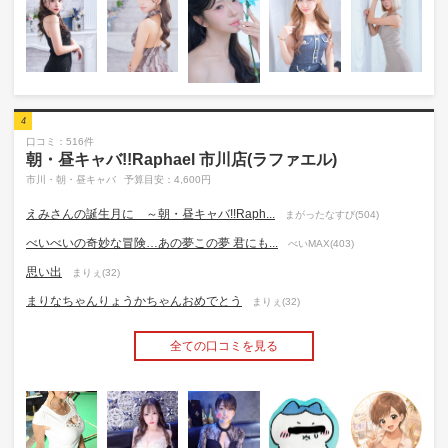
4
口コミ：516件
朝・昼キャバ!!Raphael 市川店(ラファエル)
市川・朝・昼キャバ
予算目安：4,600円
えみさんの誕生月に ～朝・昼キャバ!!Raph...
まがったなすび(504)
べいべいの奇妙な冒険…あの夢この夢 君にも...
べいMAX(403)
思い出
まりぇ(32)
まりなちゃんりょうかちゃんおめでとう
まりぇ(32)
全ての口コミを見る