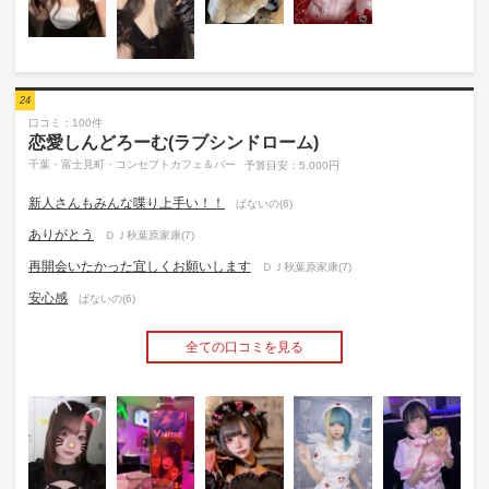
24
口コミ：100件
恋愛しんどろーむ(ラブシンドローム)
千葉・富士見町・コンセプトカフェ＆バー
予算目安：5,000円
新人さんもみんな喋り上手い！！
ぱないの(6)
ありがとう
ＤＪ秋葉原家康(7)
再開会いたかった宜しくお願いします
ＤＪ秋葉原家康(7)
安心感
ぱないの(6)
全ての口コミを見る