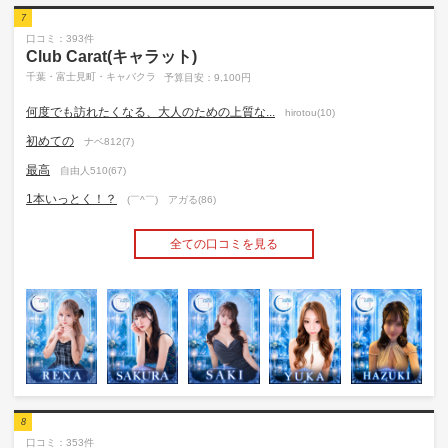
7
口コミ：393件
Club Carat(キャラット)
千葉・富士見町・キャバクラ
予算目安：9,100円
何度でも訪れたくなる、大人のための上質な...
hirotou(10)
初めての
ナベ812(7)
最高
自由人510(67)
1本いっとく！？
(￣^￣)ゞアガる(86)
全ての口コミを見る
8
口コミ：353件