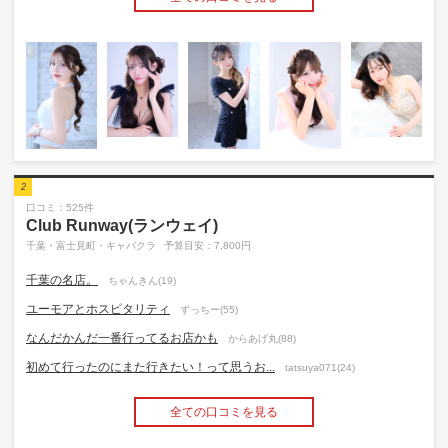
2
口コミ：525件
Club Runway(ランウェイ)
千葉・富士見町・キャバクラ
予算目安：7,800円
千葉の名店。
ちゃんきん(19)
ユーモアとホスピタリティ
ずっちー(55)
なんだかんだ一番行ってるお店かも
からあげ丸(88)
初めて行ったのにまた行きたい！って思うお...
tatsuya071(24)
全ての口コミを見る