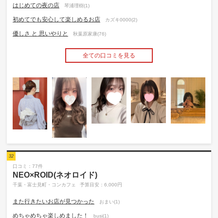
はじめての夜の店
琴浦理樹(1)
初めてでも安心して楽しめるお店
カズキ0000(2)
優しさ と 思いやりと
秋葉原家康(76)
全ての口コミを見る
32
口コミ：77件
NEO×ROID(ネオロイド)
千葉・富士見町・コンカフェ
予算目安：6,000円
また行きたいお店が見つかった
おまい(1)
めちゃめちゃ楽しめました！
busi(1)