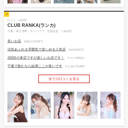
6
口コミ：420件
CLUB RANKA(ランカ)
千葉・富士見町・キャバクラ
予算目安：7,800円
良いお店
自由人510(67)
活気あふれる雰囲気で楽しめる人気店
ゆゆゆ#(27)
2回目の来店ですが楽しいお店です！
マコト800(1)
千葉で飲むなら結局ここが多いです
からあげ丸(88)
全ての口コミを見る