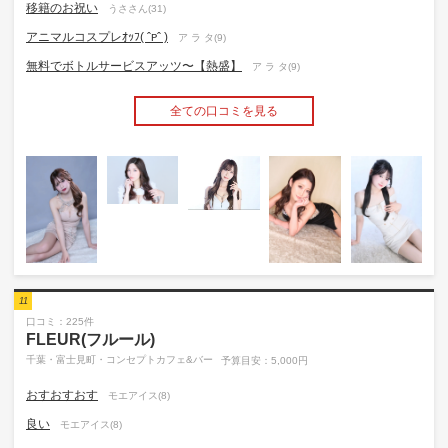
移籍のお祝い
うささん(31)
アニマルコスプレｵｯﾌ( ˆᴘˆ )
ア ラ タ(9)
無料でボトルサービスアッツ〜【熱盛】
ア ラ タ(9)
全ての口コミを見る
11
口コミ：225件
FLEUR(フルール)
千葉・富士見町・コンセプトカフェ&バー
予算目安：5,000円
おすおすおす
モエアイス(8)
良い
モエアイス(8)