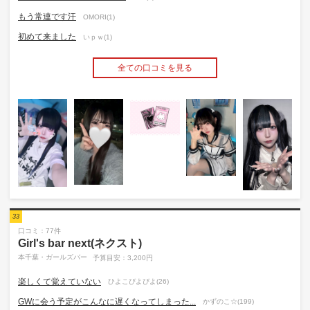
もう常連です汗
OMORI(1)
初めて来ました
いｐｗ(1)
全ての口コミを見る
33
口コミ：77件
Girl's bar next(ネクスト)
本千葉・ガールズバー
予算目安：3,200円
楽しくて覚えていない
ひよこぴよぴよ(26)
GWに会う予定がこんなに遅くなってしまった...
かずのこ☆(199)