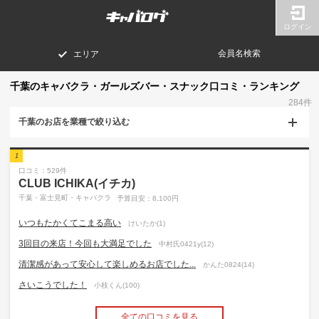
ログイン
会員名検索
エリア
千葉のキャバクラ・ガールズバー・スナック口コミ・ランキング
284件
千葉のお店を業種で絞り込む
1
口コミ：529件
CLUB ICHIKA(イチカ)
千葉・富士見町・キャバクラ
予算目安：8,100円
いつもたかくてこまる高い
けいたか(1)
3回目の来店！今回も大満足でした
中村氏0421y(12)
清潔感があって安心して楽しめるお店でした...
かんた0824(14)
さいこうでした！
小枝くん(100)
全ての口コミを見る