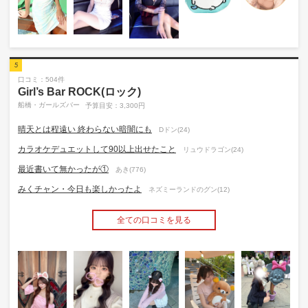
5
口コミ：504件
Girl’s Bar ROCK(ロック)
船橋・ガールズバー
予算目安：3,300円
晴天とは程遠い 終わらない暗闇にも
Dドン(24)
カラオケデュエットして90以上出せたこと
リュウドラゴン(24)
最近書いて無かったが①
あき(776)
みくチャン・今日も楽しかったよ
ネズミーランドのグン(12)
全ての口コミを見る