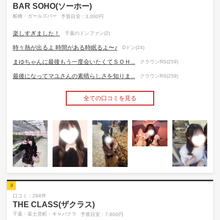
BAR SOHO(ソーホー)
船橋・ガールズバー
予算目安：3,000円
楽しすぎました！
千葉のドンファン(2)
時々熱が出るよ 時間がある時眠るよ〜♪
Dドン(24)
まゆちゃんに最後もう一度会いたくてＳＯＨ...
クラウンRS(259)
最後になってマユさんの素晴らしさを知りま...
クラウンRS(259)
全ての口コミを見る
9
口コミ：294件
THE CLASS(ザクラス)
千葉・富士見町・キャバクラ
予算目安：7,800円