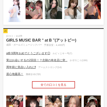
21
口コミ：112件
GIRLS MUSIC BAR “ at B ”(アットビー)
成田・ガールズミュージックバー
予算目安：4,400円
atB 9周年おめでとうございます🙂
ルビィニキ一号(7)
実はお会いするの2回目！？念願の有名店に突...
かずのこ☆(199)
周年前に気合い入れに❗️
アームストロング(14)
居心地最高！
激細まゆげ(6)
全ての口コミを見る