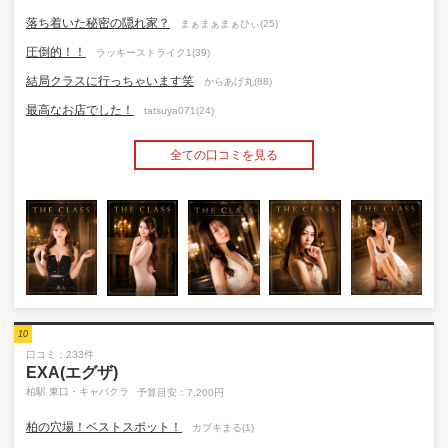
落ち着いた秘密の隠れ家？
まぁまぁまぁひぃ(25)
圧倒的！！
ラッキーストライク1(39)
結局クラスに行っちゃいます笑
からあげ丸(88)
最高なお店でした！
tatsuya071(24)
全ての口コミを見る
10
口コミ：233件
EXA(エグザ)
柏駅 東口・キャバクラ
予算目安：7,200円
柏の穴場！ベストスポット！
カブキまる(1)