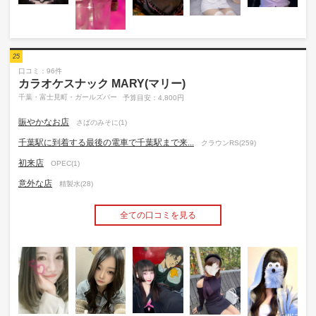
25
口コミ：96件
カラオケスナック MARY(マリー)
千葉・富士見町・ガールズバー
予算目安：4,800円
賑やかなお店
さばのみそに(1)
千葉駅に到着する最後の電車で千葉駅まで来...
クラウンRS(259)
初来店
OPEC(1)
意外な店
精製水(28)
全ての口コミを見る