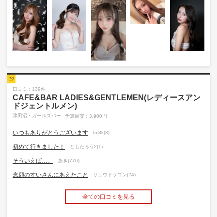
19
口コミ：139件
CAFE&BAR LADIES&GENTLEMEN(レディースアン
ドジェントルメン)
津田沼・ガールズバー
予算目安：3,900円
いつもありがとうございます
tm3k(3)
初めて行きました！
ともたろう2(1)
そういえば…。
あき(776)
念願のすいさんにあえたこと
リュウドラゴン(24)
全ての口コミを見る