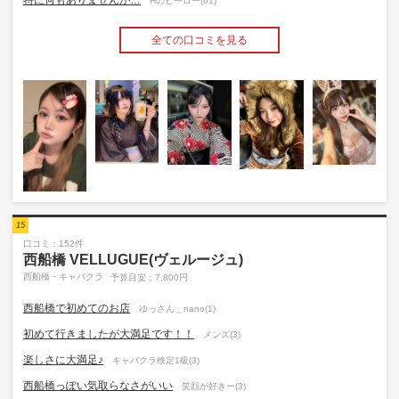
Hのヒーロー(61)
全ての口コミを見る
15
口コミ：152件
西船橋 VELLUGUE(ヴェルージュ)
西船橋・キャバクラ
予算目安：7,800円
西船橋で初めてのお店
ゆっさん＿nano(1)
初めて行きましたが大満足です！！
メンズ(3)
楽しさに大満足♪
キャバクラ検定1級(3)
西船橋っぽい気取らなさがいい
笑顔が好きー(3)