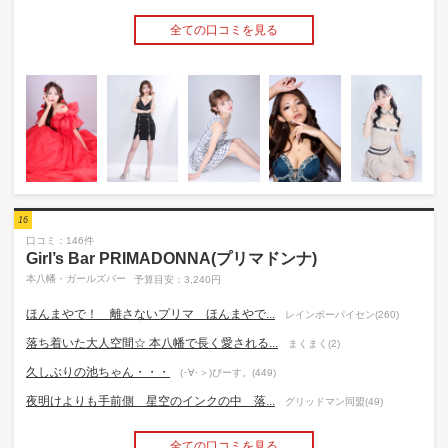
全ての口コミを見る
16
口コミ：146件
Girl’s Bar PRIMADONNA(プリマドンナ)
本八幡・ガールズバー
予算目安：3,240円
ほんまやで！ 離さないプリマ ほんまやで...
レインボーパイセン(260)
落ち着いた大人空間☆ 本八幡で長く愛される...
まくまく(2)
久しぶりの池ちゃん・・・
(･∀･＞)ぴーす。(449)
夜明けよりも手前側 星空のインクの中 落...
グリッドマン同盟(49)
全ての口コミを見る