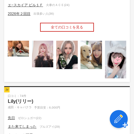
エ−スカイア ビル１Ｆ
火拳のＡＣＥ(24)
2026年２回目
出張多い人(36)
全ての口コミを見る
34
口コミ：74件
Lily(リリー)
成田・キャバクラ
予算目安：6,000円
先日
ゼロシュガー(22)
また来てしまった
ブルズアイ(29)