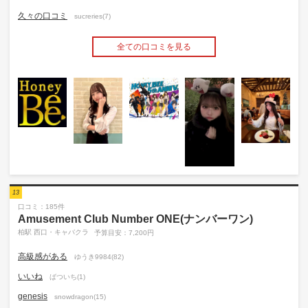
久々の口コミ
sucreries(7)
全ての口コミを見る
13
口コミ：185件
Amusement Club Number ONE(ナンバーワン)
柏駅 西口・キャバクラ
予算目安：7,200円
高級感がある
ゆうき9984(82)
いいね
ばついち(1)
genesis
snowdragon(15)