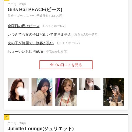
口コミ：83件
Girls Bar PEACE(ピース)
船橋・ガールズバー
予算目安：3,600円
金曜日の夜はピース
おろちんゆー(17)
いつきても女の子は沢山いて飽きません
おろちんゆー(17)
女の子が綺麗で、接客が良い
おろちんゆー(17)
ちょーいいお店PIECE
不老たかし君(1)
全ての口コミを見る
28
口コミ：79件
Juliette Lounge(ジュリエット)