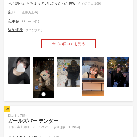
色々調べたらちょうど3年ぶりだった件w
かずのこ☆(199)
広い！
金剛力士(9)
忘年会
kikuyama(1)
強制連行
まこぴ(115)
全ての口コミを見る
30
口コミ：78件
ガールズバー テンダー
千葉・富士見町・ガールズバー
予算目安：3,250円