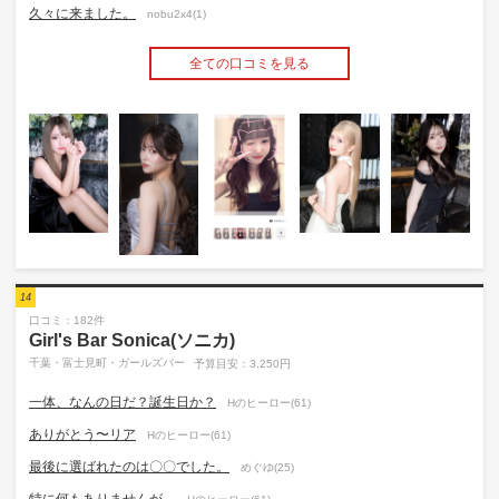
久々に来ました。
nobu2x4(1)
全ての口コミを見る
14
口コミ：182件
Girl's Bar Sonica(ソニカ)
千葉・富士見町・ガールズバー
予算目安：3,250円
一体、なんの日だ？誕生日か？
Hのヒーロー(61)
ありがとう〜リア
Hのヒーロー(61)
最後に選ばれたのは〇〇でした。
めぐゆ(25)
特に何もありませんが…