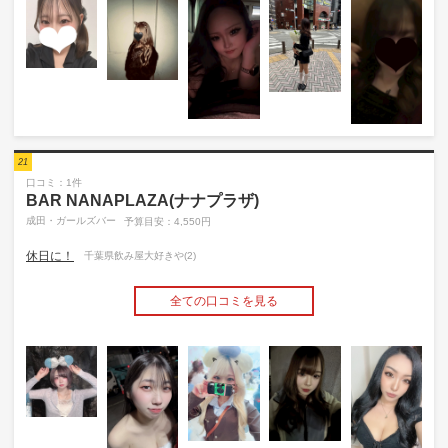
21
口コミ：1件
BAR NANAPLAZA(ナナプラザ)
成田・ガールズバー
予算目安：4,550円
休日に！
千葉県飲み屋大好きや(2)
全ての口コミを見る