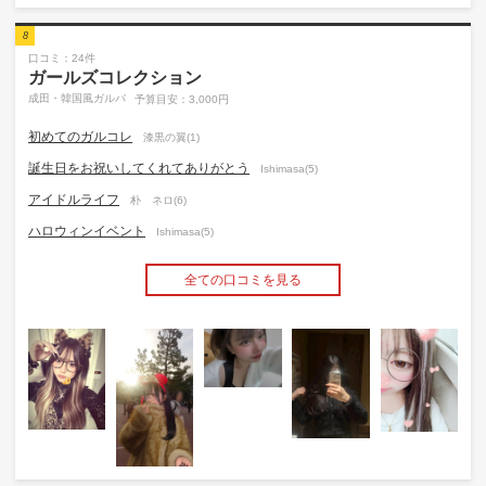
8
口コミ：24件
ガールズコレクション
成田・韓国風ガルバ
予算目安：3,000円
初めてのガルコレ
漆黒の翼(1)
誕生日をお祝いしてくれてありがとう
Ishimasa(5)
アイドルライフ
朴 ネロ(6)
ハロウィンイベント
Ishimasa(5)
全ての口コミを見る