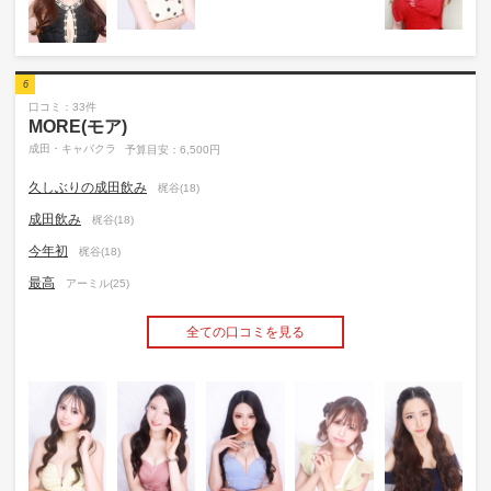
6
口コミ：33件
MORE(モア)
成田・キャバクラ
予算目安：6,500円
久しぶりの成田飲み
梶谷(18)
成田飲み
梶谷(18)
今年初
梶谷(18)
最高
アーミル(25)
全ての口コミを見る