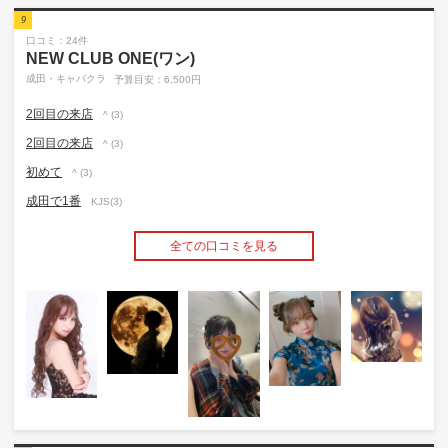
9
口コミ：24件
NEW CLUB ONE(ワン)
成田・キャバクラ
予算目安：6,500円
2回目の来店
^ (3)
2回目の来店
^ (3)
初めて
^ (3)
成田で1番
KJS(3)
全ての口コミを見る