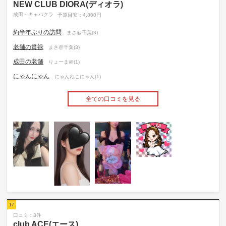
NEW CLUB DIORA(ディオラ)
成田・キャバクラ
予算目安：4,800円
約半年ぶりの訪問
まさ@千葉(3)
老舗の貫禄
まさ@千葉(3)
成田の老舗
りょーま@(1)
にゃんにゃん
にゃんねこにゃん(1)
全ての口コミを見る
17
口コミ：3件
club ACE(エース)