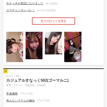
今さっきお世話になりました
めぐゆ(25)
ユウチャンガンバレ！
のりすけ2525(3)
全ての口コミを見る
19
口コミ：2件
カジュアルすなっく502(ゴーマルニ)
富里・スナック
予算目安：3,500円
常連価格
アルスラ(2)
色んなシステムの融合
アルスラ(2)