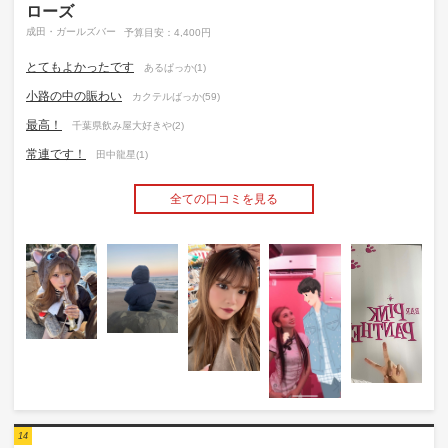
ローズ
成田・ガールズバー
予算目安：4,400円
とてもよかったです
あるぱっか(1)
小路の中の賑わい
カクテルばっか(59)
最高！
千葉県飲み屋大好きや(2)
常連です！
田中龍星(1)
全ての口コミを見る
14