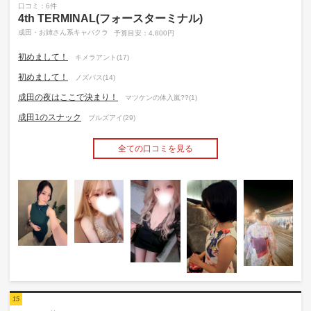
口コミ：6件
4th TERMINAL(フォースターミナル)
成田・お姉さん系キャバクラ
予算目安：4,800円
初めまして！
キメラアント(17)
初めまして！
ノズパス(14)
成田の夜はここで決まり！
マツケンの体入嵐??(1)
成田1のスナック
ブルズアイ(29)
全ての口コミを見る
15