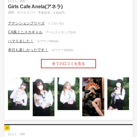
口コミ：6件
Girls Cafe Anela(アネラ)
成田・ガールズバー
予算目安：3,800円
アテンションプリーズ
トコロバ(1)
CA風ミニスカギャル
アームストロング(14)
ハマりました！
カワウソS60(4)
本日も楽しかったです！
カワウソS60(4)
全ての口コミを見る
16
口コミ：6件