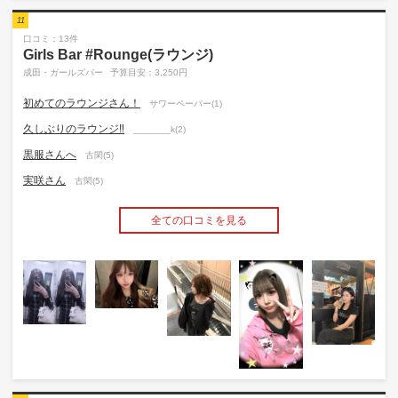
11
口コミ：13件
Girls Bar #Rounge(ラウンジ)
成田・ガールズバー
予算目安：3,250円
初めてのラウンジさん！
サワーペーパー(1)
久しぶりのラウンジ‼️
_______k(2)
黒服さんへ
古閑(5)
実咲さん
古閑(5)
全ての口コミを見る