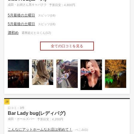
成田・お姉さん系キャバクラ
予算目安：4,800円
5月最後の土曜日
スピッツ(16)
5月最後の土曜日
スピッツ(16)
酒初め
還暦超えヒロくん(12)
全ての口コミを見る
18
口コミ：3件
Bar Lady bug(レディバグ)
成田・ガールズバー
予算目安：4,200円
こんなにアットホームなお店は初めて！
ぺこみ(1)