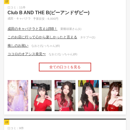
12
口コミ：11件
Club B AND THE B(ビーアンドザビー)
成田・キャバクラ
予算目安：6,000円
成田のキャバクラと言えばBB！
栗饅頭屋さん(1)
このお店に行って心から楽しかったと言える
タケブー(1)
推しのお祝い
なおと(なっちゃん)(6)
ココロのオアシス発見〜
なおと(なっちゃん)(6)
全ての口コミを見る
13
口コミ：9件