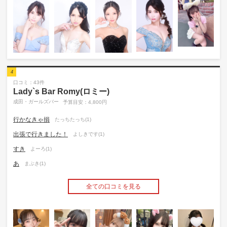
4
口コミ：43件
Lady`s Bar Romy(ロミー)
成田・ガールズバー
予算目安：4,800円
行かなきゃ損
たっちたっち(1)
出張で行きました！
よしきです(1)
すき
よーろ(1)
あ
まぶき(1)
全ての口コミを見る