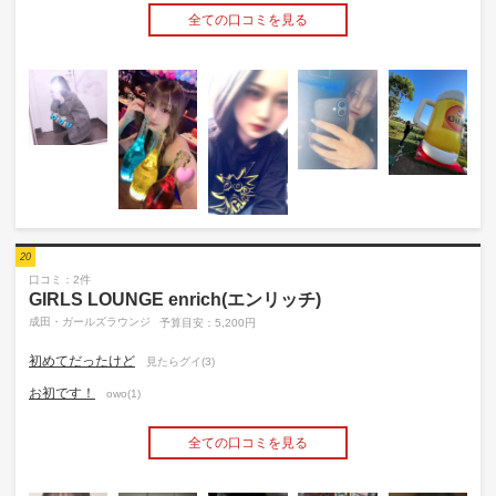
全ての口コミを見る
20
口コミ：2件
GIRLS LOUNGE enrich(エンリッチ)
成田・ガールズラウンジ
予算目安：5,200円
初めてだったけど
見たらグイ(3)
お初です！
owo(1)
全ての口コミを見る