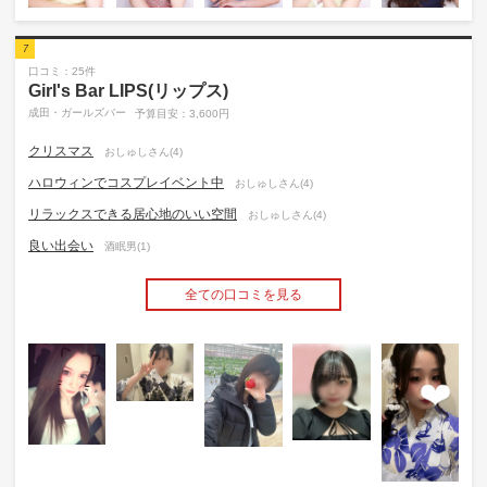
7
口コミ：25件
Girl's Bar LIPS(リップス)
成田・ガールズバー
予算目安：3,600円
クリスマス
おしゅしさん(4)
ハロウィンでコスプレイベント中
おしゅしさん(4)
リラックスできる居心地のいい空間
おしゅしさん(4)
良い出会い
酒眠男(1)
全ての口コミを見る