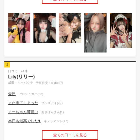
2
口コミ：74件
Lily(リリー)
成田・キャバクラ
予算目安：6,000円
先日
ゼロシュガー(22)
また来てしまった
ブルズアイ(29)
まーちゃん可愛い
おざぱんまん(1)
本日も最高でした❣️
キメラアント(17)
全ての口コミを見る