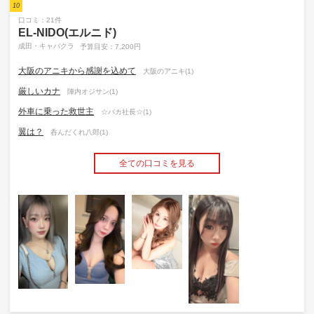
10
口コミ：21件
EL-NIDO(エルニド)
成田・キャバクラ
予算目安：7,200円
大阪のアニキから感謝を込めて
大阪のアニキ(1)
厳しいカナ
陣内オジサン(1)
外車に乗った救世主
☆バカ社長☆(1)
翼は？
呑んだくれ八郎(1)
全ての口コミを見る