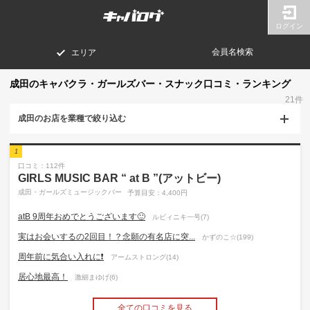
ログイン
会員名検索
エリア
成田のキャバクラ・ガールズバー・スナック口コミ・ランキング
21件
成田のお店を業種で絞り込む
1
口コミ：112件
GIRLS MUSIC BAR “ at B ”(アットビー)
成田・ガールズミュージックバー
予算目安：4,400円
atB 9周年おめでとうございます🙂
ルビィニキ一号(7)
実はお会いするの2回目！？念願の有名店に突...
かずのこ☆(199)
周年前に気合い入れに❗️
アームストロング(14)
居心地最高！
激細まゆげ(6)
全ての口コミを見る