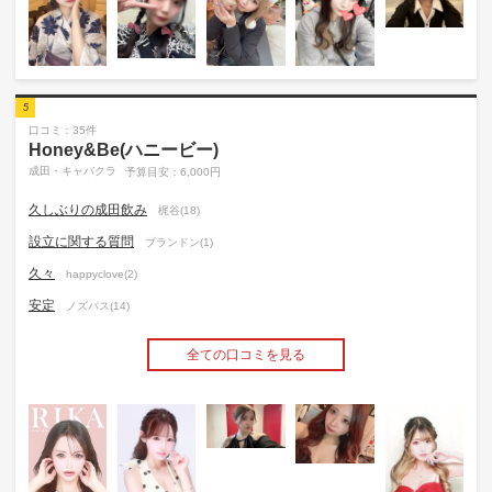
5
口コミ：35件
Honey&Be(ハニービー)
成田・キャバクラ
予算目安：6,000円
久しぶりの成田飲み
梶谷(18)
設立に関する質問
ブランドン(1)
久々
happyclove(2)
安定
ノズパス(14)
全ての口コミを見る