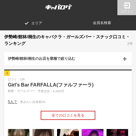
ログイン
会員名検索
エリア
伊勢崎/館林/桐生のキャバクラ・ガールズバー・スナック口コミ・
ランキング
2件
伊勢崎/館林/桐生のお店を業種で絞り込む
1
口コミ：1件
Girl's Bar FARFALLA(ファルファーラ)
館林・ガールズバー
予算目安：4,000円
5人？
飲みたい症候群(3)
全ての口コミを見る