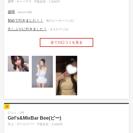
盛岡・キャバクラ
予算目安：7,500円
盛岡
kazuo-s(8)
初めて行きました！！
夜のピーターパン(1)
久しぶりに行きました！
まさかマン(1)
全ての口コミを見る
18
口コミ：2件
Girl's&MixBar Bee(ビー)
北上・ガールズバー
予算目安：5,000円