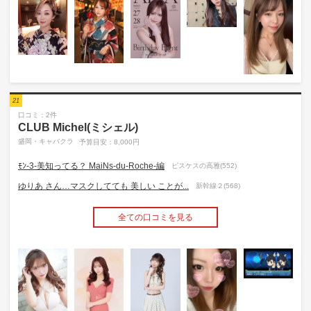
21
口コミ：2件
CLUB Michel(ミシェル)
盛岡・キャバクラ
予算目安：8,000円
ﾓﾝ-3-美知ってる？ MaiNs-du-Roche-編
ピスケスの高雅(552)
ゆりあ さん…マスクしてても 美しい ことが...
新幹線２(568)
全ての口コミを見る