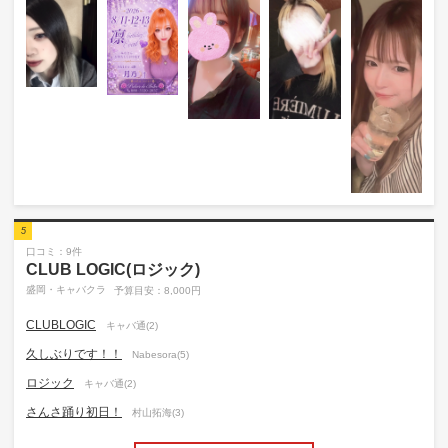
5
口コミ：9件
CLUB LOGIC(ロジック)
盛岡・キャバクラ
予算目安：8,000円
CLUBLOGIC
キャバ通(2)
久しぶりです！！
Nabesora(5)
ロジック
キャバ通(2)
さんさ踊り初日！
村山拓海(3)