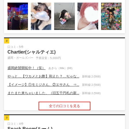
8
口コミ：5件
Chartier(シャルティエ)
盛岡・ガールズバー
予算目安：5,000円
盛岡絶賛開拓中！（笑）
あきら（Mik）(98)
やっと…【ワカメとお酢】和えた？…ぢゃな...
新幹線２(568)
【イメージ】①モミジさん、②エサさん ⇒...
新幹線２(568)
またまた来ちゃいました、（旧五千円札の新...
新幹線２(568)
全ての口コミを見る
9
口コミ：4件
Snack Room(ルーム)