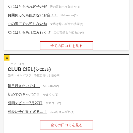
なにはともあれ迷子だぜ
天の雷鎚もう知るか(4)
何回伺っても飽きないお店！！
Nabesora(5)
北の果てでも懲りないね
女房は恐いが命の洗濯(5)
なにはともあれ飲み行くぜ
天の雷鎚もう知るか(4)
全ての口コミを見る
11
口コミ：4件
CLUB CIEL(シエル)
盛岡・キャバクラ
予算目安：7,500円
毎日行きたいです！
ALSORA(2)
初めてのキャバクラ
かまくん(1)
盛岡デビュー7月27日
ヤマコー(2)
可愛い子が多すぎる…！
あぶりえんがわ(5)
全ての口コミを見る