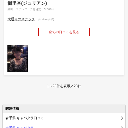
樹里杏(ジュリアン)
盛岡・スナック
予算目安：5,500円
大通りのスナック
☆driver☆(6)
全ての口コミを見る
1～23件を表示／23件
関連情報
岩手県 キャバクラ口コミ
岩手県 キャバクラ