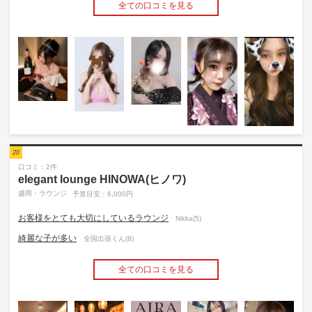
全ての口コミを見る
20
口コミ：2件
elegant lounge HINOWA(ヒノワ)
盛岡・ラウンジ
予算目安：6,000円
お客様をとても大切にしているラウンジ
Nikka(5)
綺麗な子が多い
全国出張くん(8)
全ての口コミを見る