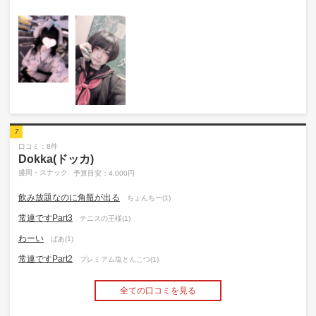
7
口コミ：8件
Dokka(ドッカ)
盛岡・スナック
予算目安：4,000円
飲み放題なのに角瓶が出る
ちょんちー(1)
常連ですPart3
テニスの王様(1)
わーい
ぱあ(1)
常連ですPart2
プレミアム塩とんこつ(1)
全ての口コミを見る