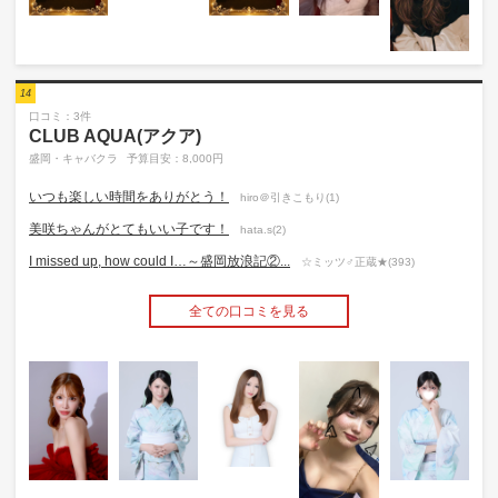
14
口コミ：3件
CLUB AQUA(アクア)
盛岡・キャバクラ
予算目安：8,000円
いつも楽しい時間をありがとう！
hiro＠引きこもり(1)
美咲ちゃんがとてもいい子です！
hata.s(2)
I missed up, how could I…～盛岡放浪記②...
☆ミッツ♂正蔵★(393)
全ての口コミを見る