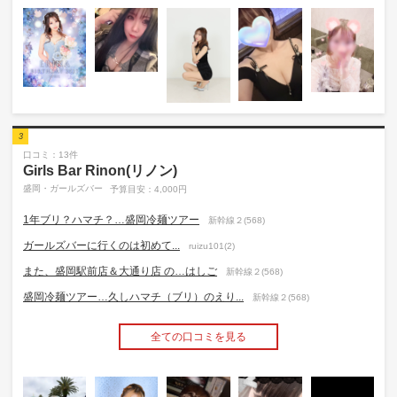
3
口コミ：13件
Girls Bar Rinon(リノン)
盛岡・ガールズバー
予算目安：4,000円
1年ブリ？ハマチ？…盛岡冷麺ツアー
新幹線２(568)
ガールズバーに行くのは初めて...
ruizu101(2)
また、盛岡駅前店＆大通り店 の…はしご
新幹線２(568)
盛岡冷麺ツアー…久しハマチ（ブリ）のえり...
新幹線２(568)
全ての口コミを見る