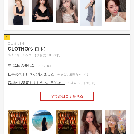
13
口コミ：3件
CLOTHO(クロト)
北上・キャバクラ
予算目安：8,000円
年に1回の楽しみ
ノア。(1)
仕事のストレスが消えました
やさしい麦茶ちゃ！(1)
宮城から遠征しました ᵔᢦᵔ 目的は…
不破@いろは推し(3)
全ての口コミを見る