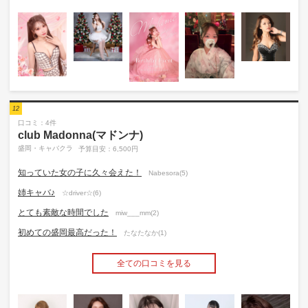
12
口コミ：4件
club Madonna(マドンナ)
盛岡・キャバクラ
予算目安：6,500円
知っていた女の子に久々会えた！
Nabesora(5)
姉キャバ♪
☆driver☆(6)
とても素敵な時間でした
miw___mm(2)
初めての盛岡最高だった！
たなたなか(1)
全ての口コミを見る