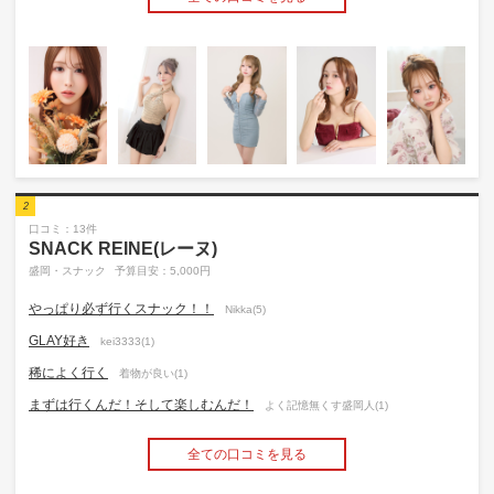
2
口コミ：13件
SNACK REINE(レーヌ)
盛岡・スナック
予算目安：5,000円
やっぱり必ず行くスナック！！
Nikka(5)
GLAY好き
kei3333(1)
稀によく行く
着物が良い(1)
まずは行くんだ！そして楽しむんだ！
よく記憶無くす盛岡人(1)
全ての口コミを見る