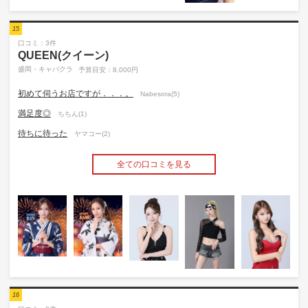
15
口コミ：3件
QUEEN(クイーン)
盛岡・キャバクラ
予算目安：8,000円
初めて伺うお店ですが．．．。
Nabesora(5)
満足度◎
ちちん(1)
待ちに待った
ヤマコー(2)
全ての口コミを見る
16