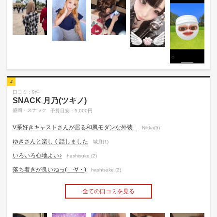
4
口コミ：9件
SNACK 月乃(ツキノ)
盛岡・スナック
予算目安：5,000円
V系好きキャストさんが居る和風モダンな外装...
Nikka(5)
ゆきさんと楽しく話しました
城月(1)
いろいろ心地よい♪
hashisuke (2)
落ち着きが良いねっ( -∀・)
hashisuke (2)
全ての口コミを見る