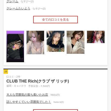
クレーム
なすびー(2)
クレームたいよう
なすびー(2)
全ての口コミを見る
19
口コミ：2件
CLUB THE Rich(クラブ ザ リッチ)
盛岡・キャバクラ
予算目安：7,500円
大人な雰囲気の落ち着いたお店
Nikka(5)
話しやすくていい雰囲気でした！
hata.s(2)