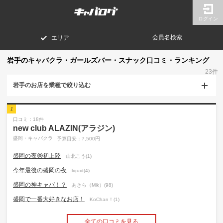
ログイン
会員名検索
エリア
岩手のキャバクラ・ガールズバー・スナック口コミ・ランキング
23件
岩手のお店を業種で絞り込む
1
口コミ：18件
new club ALAZIN(アラジン)
盛岡・キャバクラ
予算目安：7,500円
盛岡の夜🤩初上陸
山北こう(1)
今年最後の盛岡の夜
liquid(4)
盛岡の神キャバ！？
あきら（Mik）(98)
盛岡で一番大好きなお店！
KoChan！(1)
全ての口コミを見る