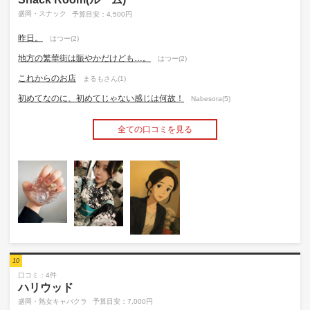
盛岡・スナック
予算目安：4,500円
昨日。
はつー(2)
地方の繁華街は賑やかだけども…。
はつー(2)
これからのお店
まるもさん(1)
初めてなのに、初めてじゃない感じは何故！
Nabesora(5)
全ての口コミを見る
10
口コミ：4件
ハリウッド
盛岡・熟女キャバクラ
予算目安：7,000円