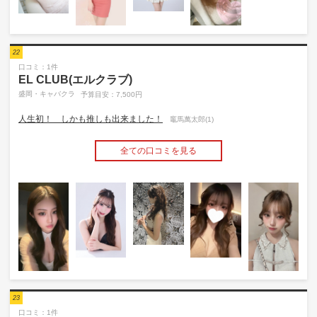
22
口コミ：1件
EL CLUB(エルクラブ)
盛岡・キャバクラ
予算目安：7,500円
人生初！ しかも推しも出来ました！
竈馬萬太郎(1)
全ての口コミを見る
23
口コミ：1件