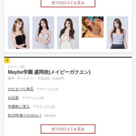
全ての口コミを見る
6
口コミ：8件
Maybe学園 盛岡校(メイビーガクエン)
盛岡・ガールズバー
予算目安：5,000円
ひなまつり来店
アザラシさん(3)
お注射
アザラシさん(3)
学園祭に潜入
アザラシさん(3)
約10年振りのガルバ
Nikka(5)
全ての口コミを見る