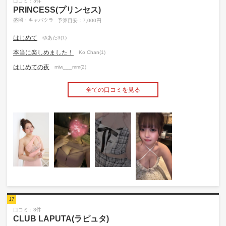
口コミ：3件
PRINCESS(プリンセス)
盛岡・キャバクラ
予算目安：7,000円
はじめて
ゆあた3(1)
本当に楽しめました！
Ko Chan(1)
はじめての夜
miw___mm(2)
全ての口コミを見る
17
口コミ：3件
CLUB LAPUTA(ラピュタ)